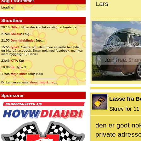
Søg i forummet
Lars
Loading
--------------------------
Shoutbox
20:16
Dillen
:
Nu er der kun fake-dating at hente her.
21:48
SoLow
:
enig..
21:55
Den halvblinde
:
Jep.....
15:55
type1
:
Savner lidt tiden, hvor alt skete her inde,
og ikke på facebook. Smart nok med facebook, men var
mere hyggeligt ;0) Daniel
23:46
KTP
:
Ktp
19:06
jbl
:
Type 3
17:05
tobje1000
:
Tobje1000
Du kan se seneste
shout historik her
...
Sponsorer
Lasse fra B
Skrev for 11 
den er godt nok
private adresse