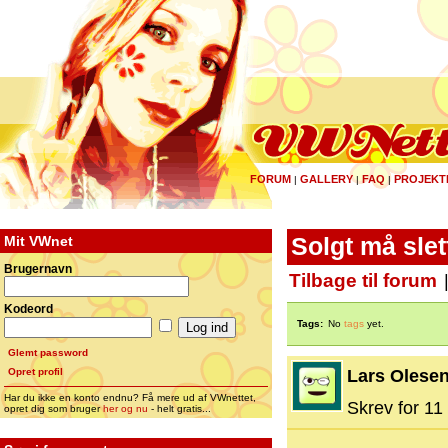
FORUM
GALLERY
FAQ
PROJEKT
|
|
|
Mit VWnet
Solgt må slet
Brugernavn
Tilbage til forum
Kodeord
Tags:
No
tags
yet.
Glemt password
Opret profil
Lars Olese
Har du ikke en konto endnu? Få mere ud af VWnettet,
Skrev for 11 
opret dig som bruger
her og nu
- helt gratis...