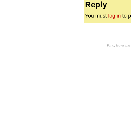
Reply
You must
log in
to p
Fancy footer tex