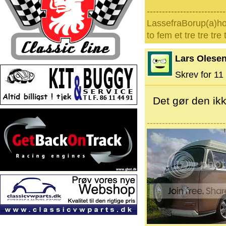
--------------------------
LassefraBorup(a)h
to fem et tre tre tre
Lars Olese
Skrev for 11 
Det gør den ikke
--------------------------