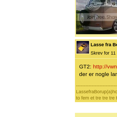
Lasse fra B
Skrev for 11 
GT2:
http://vw
der er nogle l
--------------------------
LassefraBorup(a)h
to fem et tre tre tre