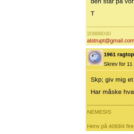
den står på vor
T
--------------------------
20888030
alstrupt@gmail.co
1961 ragtop
Skrev for 11 
Skp; giv mig e
Har måske hva
--------------------------
NEMESIS
Henv på 4093l4 fire