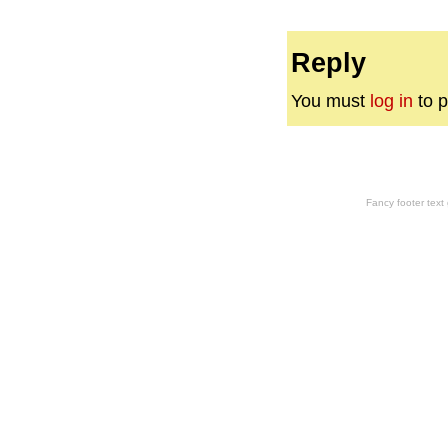
Reply
You must
log in
to p
Fancy footer tex