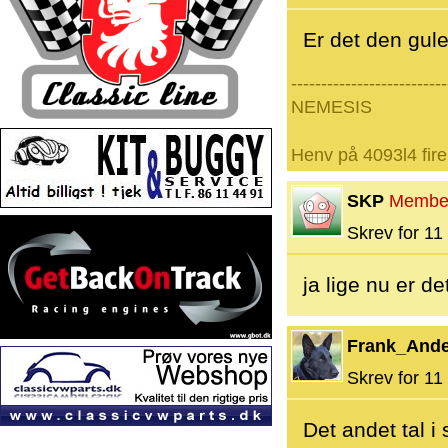
Er det den gule
--------------------------
NEMESIS
Henv på 4093l4 fire
SKP
Membe
Skrev for 11 
ja lige nu er d
Frank_And
Skrev for 11 
Det andet tal i