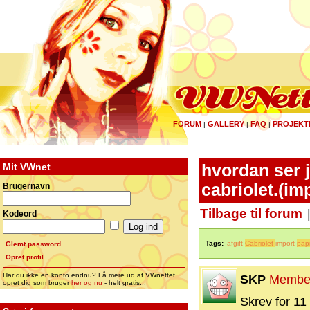
FORUM
GALLERY
FAQ
PROJEKT
|
|
|
Mit VWnet
hvordan ser j
cabriolet.(im
Brugernavn
Tilbage til forum
Kodeord
Tags:
afgift
Cabriolet
import
papi
Glemt password
Opret profil
Har du ikke en konto endnu? Få mere ud af VWnettet,
SKP
Membe
opret dig som bruger
her og nu
- helt gratis...
Skrev for 11 