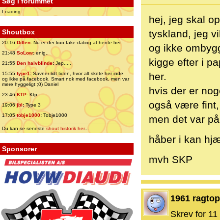
Søg i forummet
Loading
hej, jeg skal o
Shoutbox
tyskland, jeg v
20:16
Dillen
:
Nu er der kun fake-dating at hente her.
og ikke ombygge
21:48
SoLow
:
enig..
kigge efter i pa
21:55
Den halvblinde
:
Jep.....
15:55
type1
:
Savner lidt tiden, hvor alt skete her inde,
her.
og ikke på facebook. Smart nok med facebook, men var
mere hyggeligt ;0) Daniel
hvis der er nog
23:46
KTP
:
Ktp
også være fint,
19:06
jbl
:
Type 3
17:05
tobje1000
:
Tobje1000
men det var på
Du kan se seneste
shout historik her
...
håber i kan hjæ
Sponsorer
mvh SKP
1961 ragtop
Skrev for 11 