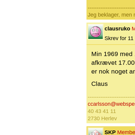
--------------------------
Jeg beklager, men n
clausruko
M
Skrev for 11 
Min 1969 med 1
afkrævet 17.000
er nok noget a
Claus
--------------------------
ccarlsson@webspe
40 43 41 11
2730 Herlev
SKP
Membe