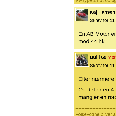
Vw type 1 hotrod o
Kaj Hansen
Skrev for 11 
En AB Motor er
med 44 hk
Bulli 69
Me
Skrev for 11 
Efter nærmere k
Og det er en 4
mangler en roto
--------------------------
Folkevogne bliver a