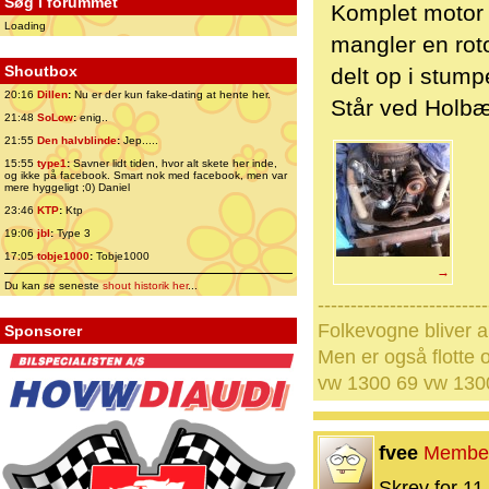
Søg i forummet
Komplet motor 
Loading
mangler en roto
Shoutbox
delt op i stump
20:16
Dillen
:
Nu er der kun fake-dating at hente her.
Står ved Holb
21:48
SoLow
:
enig..
21:55
Den halvblinde
:
Jep.....
15:55
type1
:
Savner lidt tiden, hvor alt skete her inde,
og ikke på facebook. Smart nok med facebook, men var
mere hyggeligt ;0) Daniel
23:46
KTP
:
Ktp
19:06
jbl
:
Type 3
17:05
tobje1000
:
Tobje1000
→
Du kan se seneste
shout historik her
...
--------------------------
Folkevogne bliver a
Sponsorer
Men er også flotte o
vw 1300 69 vw 1300
fvee
Membe
Skrev for 11 