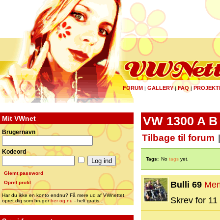
FORUM
GALLERY
FAQ
PROJEKT
|
|
|
Mit VWnet
VW 1300 A B
Brugernavn
Tilbage til forum
Kodeord
Tags:
No
tags
yet.
Glemt password
Opret profil
Bulli 69
Me
Har du ikke en konto endnu? Få mere ud af VWnettet,
Skrev for 11 
opret dig som bruger
her og nu
- helt gratis...