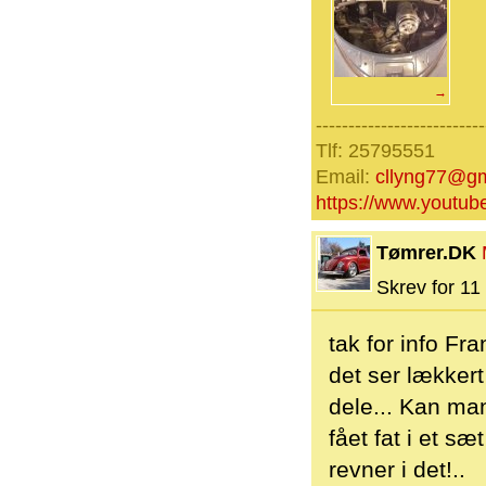
→
--------------------------
Tlf: 25795551
Email:
cllyng77@gm
https://www.yout
Tømrer.DK
Skrev for 11 
tak for info Fra
det ser lækkert
dele... Kan man
fået fat i et 
revner i det!..