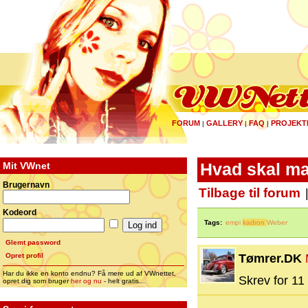
FORUM
GALLERY
FAQ
PROJEKT
|
|
|
Mit VWnet
Hvad skal m
Brugernavn
Tilbage til forum
Kodeord
Tags:
empi
kadron
Weber
Glemt password
Opret profil
Tømrer.DK
Har du ikke en konto endnu? Få mere ud af VWnettet,
Skrev for 11 
opret dig som bruger
her og nu
- helt gratis...