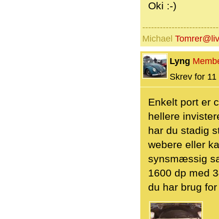
Oki :-)
--------------------------
Michael
Tomrer@liv
Lyng
Memb
Skrev for 11 
Enkelt port er c
hellere inviste
har du stadig s
webere eller k
synsmæssig sag;
1600 dp med 34 
du har brug for