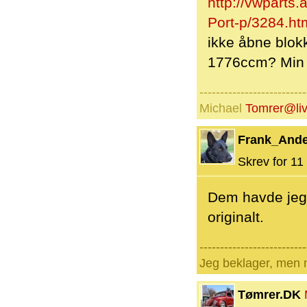
http://vwparts
Port-p/3284.ht
ikke åbne blokk
1776ccm? Min 
--------------------------
Michael
Tomrer@liv
Frank_And
Skrev for 11 
Dem havde jeg 
originalt.
--------------------------
Jeg beklager, men n
Tømrer.DK