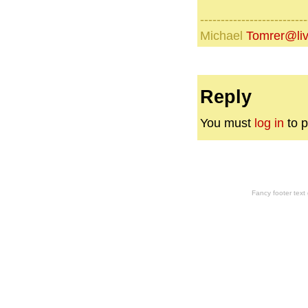
--------------------------
Michael
Tomrer@liv
Reply
You must
log in
to p
Fancy footer tex