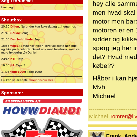
Søg i forummet
hey alle samme
Loading
men hvad skal 
Shoutbox
motor men bare
20:16
Dillen
:
Nu er der kun fake-dating at hente her.
motoren er en 
21:48
SoLow
:
enig..
sidder og kikke
21:55
Den halvblinde
:
Jep.....
15:55
type1
:
Savner lidt tiden, hvor alt skete her inde,
spørg jeg her i
og ikke på facebook. Smart nok med facebook, men var
mere hyggeligt ;0) Daniel
det? Hvad med 
23:46
KTP
:
Ktp
købe??
19:06
jbl
:
Type 3
17:05
tobje1000
:
Tobje1000
Håber i kan hjæ
Du kan se seneste
shout historik her
...
Mvh
Sponsorer
Michael
--------------------------
Michael
Tomrer@liv
Frank_And