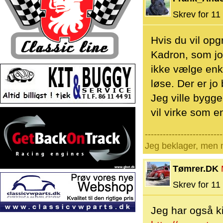
Skrev for 11 
Hvis du vil op
Kadron, som jo 
ikke vælge enke
løse. Der er j
Jeg ville bygg
vil virke som e
--------------------------
Jeg beklager, men n
Tømrer.DK
Skrev for 11 
Jeg har også k