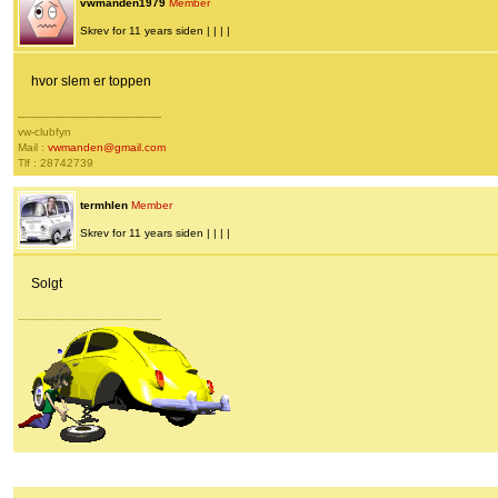
vwmanden1979
Member
Skrev for 11 years siden | | | |
hvor slem er toppen
-------------------------------------------
vw-clubfyn
Mail :
vwmanden@gmail.com
Tlf : 28742739
termhlen
Member
Skrev for 11 years siden | | | |
Solgt
-------------------------------------------