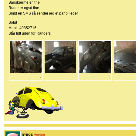
Bagskærme er fine
Ruder er også fine
Smid en SMS så sender jeg et par billeder
Solgt
Mobil: 40852716
Står lidt uden for Randers
→
→
→
-------------------------------------------
NYBOE
Member