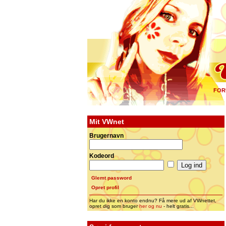
FOR
Mit VWnet
Brugernavn
Kodeord
Glemt password
Opret profil
Har du ikke en konto endnu? Få mere ud af VWnettet,
opret dig som bruger
her og nu
- helt gratis...