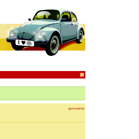
(
permalink
)