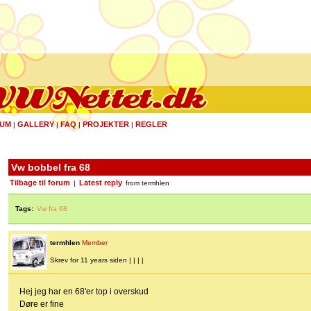
UM
GALLERY
FAQ
PROJEKTER
REGLER
|
|
|
|
Vw bobbel fra 68
Tilbage til forum
Latest reply
|
from termhlen
Tags:
Vw fra 68
termhlen
Member
Skrev for 11 years siden | | | |
Hej jeg har en 68'er top i overskud
Døre er fine