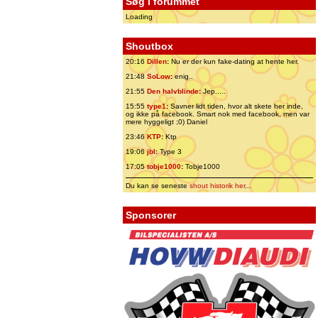
Søg i forummet
Loading
Shoutbox
20:16
Dillen
:
Nu er der kun fake-dating at hente her.
21:48
SoLow
:
enig..
21:55
Den halvblinde
:
Jep.....
15:55
type1
:
Savner lidt tiden, hvor alt skete her inde,
og ikke på facebook. Smart nok med facebook, men var
mere hyggeligt ;0) Daniel
23:46
KTP
:
Ktp
19:06
jbl
:
Type 3
17:05
tobje1000
:
Tobje1000
Du kan se seneste
shout historik her
...
Sponsorer