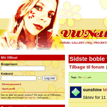
FORUM
GALLERY
FAQ
PROJEKT
|
|
|
Mit VWnet
Sidste boble t
Brugernavn
Tilbage til forum
Kodeord
Tags:
No
tags
yet.
Glemt password
Opret profil
sunshine
M
Har du ikke en konto endnu? Få mere ud af VWnettet,
Skrev for 11 
opret dig som bruger
her og nu
- helt gratis...