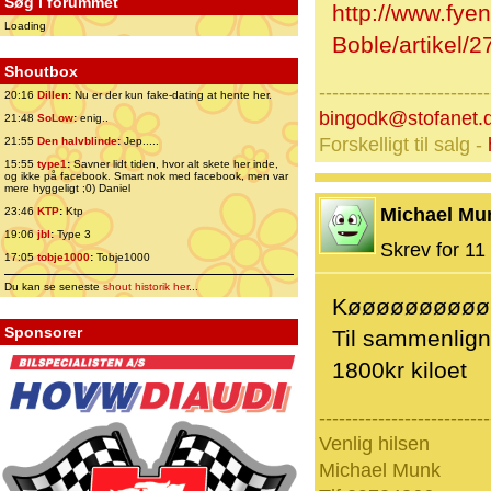
Søg i forummet
http://www.fye
Loading
Boble/artikel/
Shoutbox
--------------------------
20:16
Dillen
:
Nu er der kun fake-dating at hente her.
bingodk@stofanet.
21:48
SoLow
:
enig..
Forskelligt til salg -
21:55
Den halvblinde
:
Jep.....
15:55
type1
:
Savner lidt tiden, hvor alt skete her inde,
og ikke på facebook. Smart nok med facebook, men var
mere hyggeligt ;0) Daniel
Michael Mu
23:46
KTP
:
Ktp
19:06
jbl
:
Type 3
Skrev for 11 
17:05
tobje1000
:
Tobje1000
Du kan se seneste
shout historik her
...
Køøøøøøøøøøbbbb
Sponsorer
Til sammenligni
1800kr kiloet
--------------------------
Venlig hilsen
Michael Munk