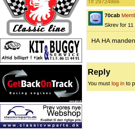
Tlf 29724866
70cab
Memb
Skrev for 11 
HA HA manden
Reply
You must
log in
to p