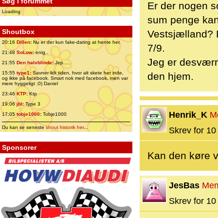
Søg i forummet
Er der nogen so
Loading
sum penge kan a
Shoutbox
Vestsjælland? 
20:16
Dillen
:
Nu er der kun fake-dating at hente her.
7/9.
21:48
SoLow
:
enig..
Jeg er desværre
21:55
Den halvblinde
:
Jep.....
15:55
type1
:
Savner lidt tiden, hvor alt skete her inde,
den hjem.
og ikke på facebook. Smart nok med facebook, men var
mere hyggeligt ;0) Daniel
23:46
KTP
:
Ktp
19:06
jbl
:
Type 3
Henrik_K
M
17:05
tobje1000
:
Tobje1000
Du kan se seneste
shout historik her
...
Skrev for 10 
Sponsorer
Kan den køre 
JesBas
Mem
Skrev for 10 