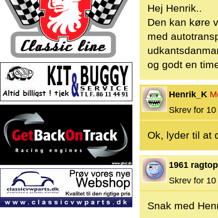
Hej Henrik..
Den kan køre v
med autotransp
udkantsdanmark 
og godt en tim
Henrik_K
M
Skrev for 10 
Ok, lyder til at 
1961 ragtop
Skrev for 10 
Snak med Henr