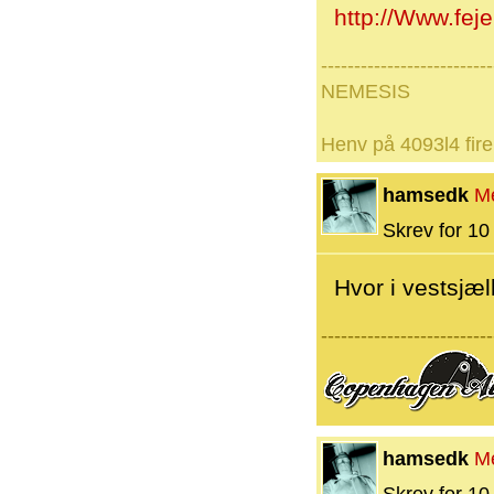
http://Www.fej
--------------------------
NEMESIS
Henv på 4093l4 fire
hamsedk
M
Skrev for 10 
Hvor i vestsjæl
--------------------------
hamsedk
M