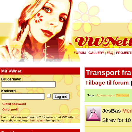
FORUM
GALLERY
FAQ
PROJEKT
|
|
|
Mit VWnet
Transport fra
Brugernavn
Tilbage til forum
Kodeord
Tags:
Autotransport
Transport
Glemt password
Opret profil
JesBas
Mem
Har du ikke en konto endnu? Få mere ud af VWnettet,
Skrev for 10 
opret dig som bruger
her og nu
- helt gratis...