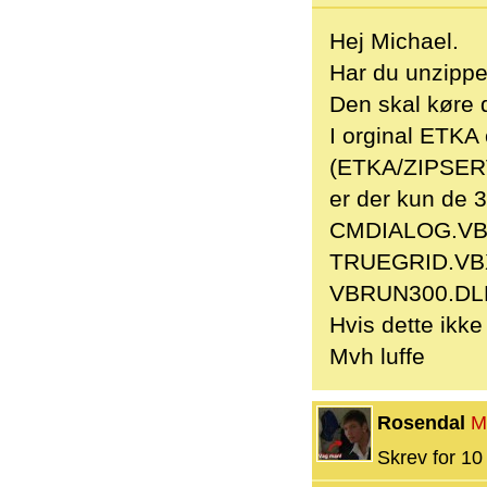
Hej Michael.
Har du unzipp
Den skal køre d
I orginal ETKA
(ETKA/ZIPSE
er der kun de 3 
CMDIALOG.V
TRUEGRID.VB
VBRUN300.DL
Hvis dette ikke 
Mvh luffe
Rosendal
M
Skrev for 10 