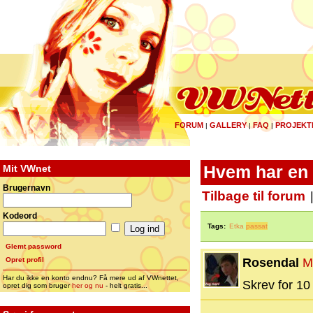
FORUM
GALLERY
FAQ
PROJEKT
|
|
|
Mit VWnet
Hvem har en 
Brugernavn
Tilbage til forum
Kodeord
Tags:
Etka
passat
Glemt password
Opret profil
Rosendal
M
Har du ikke en konto endnu? Få mere ud af VWnettet,
Skrev for 10 
opret dig som bruger
her og nu
- helt gratis...