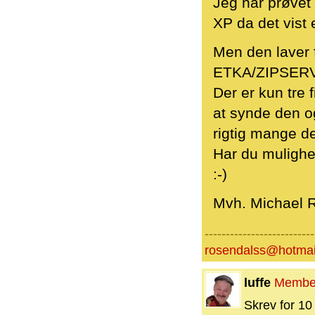
Jeg har prøvet
XP da det vist
Men den laver f
ETKA/ZIPSER
Der er kun tre 
at synde den o
rigtig mange d
Har du mulighe
:-)
Mvh. Michael 
--------------------------
rosendalss@hotmai
luffe
Membe
Skrev for 10 