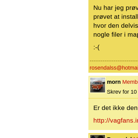
Nu har jeg prøv
prøvet at insta
hvor den delvi
nogle filer 
:-(
--------------------------
rosendalss@hotmai
morn
Memb
Skrev for 10 
Er det ikke de
http://vagfans.i