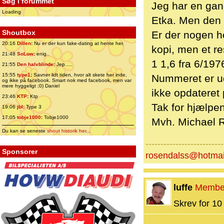
Søg i forummet
Jeg har en gan
Loading
Etka. Men den 
Shoutbox
Er der nogen h
20:16
Dillen
:
Nu er der kun fake-dating at hente her.
kopi, men et r
21:48
SoLow
:
enig..
1 1,6 fra 6/197
21:55
Den halvblinde
:
Jep.....
15:55
type1
:
Savner lidt tiden, hvor alt skete her inde,
Nummeret er ud
og ikke på facebook. Smart nok med facebook, men var
mere hyggeligt ;0) Daniel
ikke opdateret
23:46
KTP
:
Ktp
Tak for hjælpen.
19:06
jbl
:
Type 3
17:05
tobje1000
:
Tobje1000
Mvh. Michael 
Du kan se seneste
shout historik her
...
--------------------------
Sponsorer
rosendalss@hotmai
luffe
Membe
Skrev for 10 