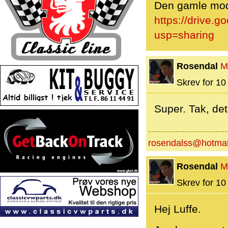
Den gamle mode
https://drive
usp=sharing
Rosendal
M
Skrev for 10 
Super. Tak, det 
--------------------------
rosendalss@hotmai
Rosendal
M
Skrev for 10 
Hej Luffe.