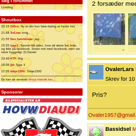
Søg i forummet
2 forsæder med
Loading
Shoutbox
20:16
Dillen
:
Nu er der kun fake-dating at hente her.
21:48
SoLow
:
enig..
21:55
Den halvblinde
:
Jep.....
15:55
type1
:
Savner lidt tiden, hvor alt skete her inde,
og ikke på facebook. Smart nok med facebook, men var
→
mere hyggeligt ;0) Daniel
23:46
KTP
:
Ktp
19:06
jbl
:
Type 3
OvalerLars
17:05
tobje1000
:
Tobje1000
Skrev for 10 
Du kan se seneste
shout historik her
...
Sponsorer
Pris?
--------------------------
Ovaler1957@gmail
Bassidsel
M