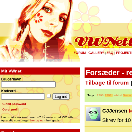
FORUM
GALLERY
FAQ
PROJEKT
|
|
|
Mit VWnet
Forsæder - r
Brugernavn
Tilbage til forum
Kodeord
Tags:
1300
1302
bobbel
Sæde
Glemt password
Opret profil
CJJensen
M
Har du ikke en konto endnu? Få mere ud af VWnettet,
Skrev for 10 
opret dig som bruger
her og nu
- helt gratis...