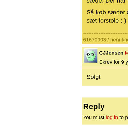
sæde. Der har v
Så køb sæder a
sæt forstole :-)
--------------------------
61670903 / henrik
CJJensen
M
Skrev for 9 y
Solgt
Reply
You must
log in
to p