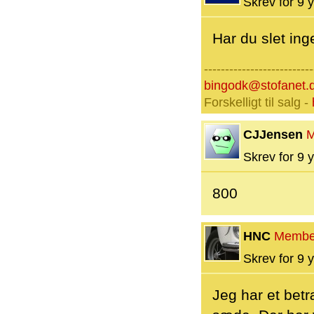
Skrev for 9 y
Har du slet ing
--------------------------
bingodk@stofanet.
Forskelligt til salg -
CJJensen
M
Skrev for 9 y
800
HNC
Membe
Skrev for 9 y
Jeg har et betræ