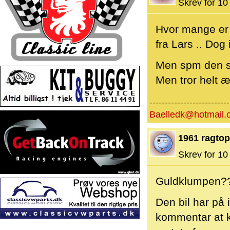
Skrev for 10 
Hvor mange er 
fra Lars .. Dog
Men spm den st
Men tror helt æ
--------------------------
Baelledk@hotmail.
1961 ragtop
Skrev for 10 
Guldklumpen??
Den bil har på 
kommentar at k