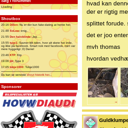
Søg i forummet
hvad kan denne
Loading
der er rigtig m
Shoutbox
splittet forude
20:16
Dillen
:
Nu er der kun fake-dating at hente her.
21:48
SoLow
:
enig..
det er joo ent
21:55
Den halvblinde
:
Jep.....
15:55
type1
:
Savner lidt tiden, hvor alt skete her inde,
mvh thomas
og ikke på facebook. Smart nok med facebook, men var
mere hyggeligt ;0) Daniel
23:46
KTP
:
Ktp
hvordan vedhæf
19:06
jbl
:
Type 3
17:05
tobje1000
:
Tobje1000
Du kan se seneste
shout historik her
...
Sponsorer
→
Guldklump