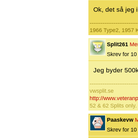
Ok, det så jeg 
--------------------------
1966 Type2, 1957 
Split261
Me
Skrev for 10 
Jeg byder 500kr
--------------------------
vwsplit.se
http://www.veteran
52 & 62 Splits only
Paaskevw
Skrev for 10 