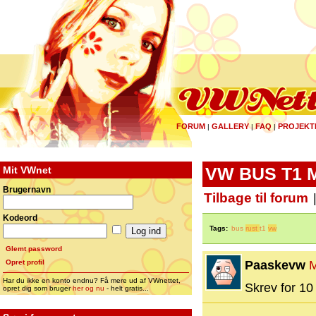
FORUM
GALLERY
FAQ
PROJEKT
|
|
|
Mit VWnet
VW BUS T1 
Brugernavn
Tilbage til forum
Kodeord
Tags:
bus
rust
t1
vw
Glemt password
Opret profil
Paaskevw
Har du ikke en konto endnu? Få mere ud af VWnettet,
Skrev for 10 
opret dig som bruger
her og nu
- helt gratis...