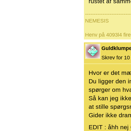
rustet af sam
--------------------------
NEMESIS
Henv på 4093l4 fire
Guldklump
Skrev for 10 
Hvor er det mæ
Du ligger den 
spørger om hva
Så kan jeg ikk
at stille spørg
Gider ikke dra
EDIT : åhh nej