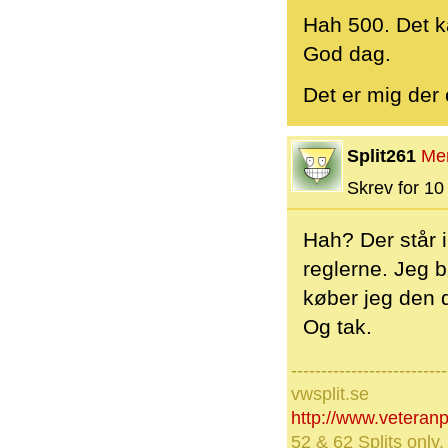
Hah 500. Det 
God dag.
Det er mig der 
Split261
Me
Skrev for 10 
Hah? Der står i
reglerne. Jeg b
køber jeg den 
Og tak.
--------------------------
vwsplit.se
http://www.veteran
52 & 62 Splits only