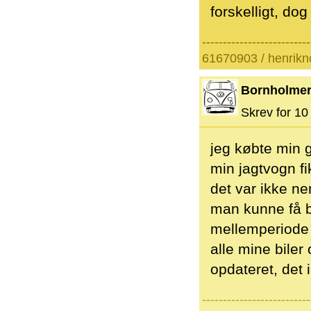
forskelligt, dog
--------------------------
61670903 / henrik
Bornholme
Skrev for 10 
jeg købte min 
min jagtvogn fi
det var ikke ne
man kunne få b
mellemperiode d
alle mine biler
opdateret, det 
--------------------------