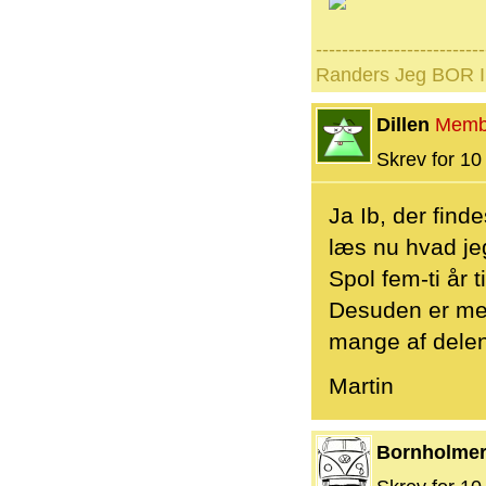
--------------------------
Randers Jeg BOR I 
Dillen
Memb
Skrev for 10 
Ja Ib, der find
læs nu hvad jeg
Spol fem-ti år
Desuden er mege
mange af delen
Martin
Bornholme