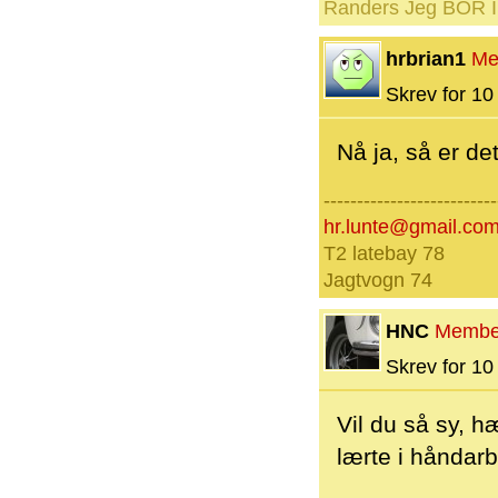
Randers Jeg BOR I 
hrbrian1
Me
Skrev for 10 
Nå ja, så er de
--------------------------
hr.lunte@gmail.co
T2 latebay 78
Jagtvogn 74
HNC
Membe
Skrev for 10 
Vil du så sy, h
lærte i håndarb