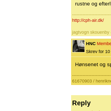
rustne og efter
--------------------------
http://cph-air.dk/
jagtvogn skouenby
HNC
Membe
Skrev for 10 
Hønsenet og spa
--------------------------
61670903 / henrik
Reply