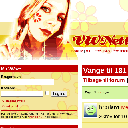
FORUM
GALLERY
FAQ
PROJEKT
|
|
|
Mit VWnet
Vange til 181
Brugernavn
Tilbage til forum
Kodeord
Tags:
No
tags
yet.
Glemt password
Opret profil
hrbrian1
Me
Har du ikke en konto endnu? Få mere ud af VWnettet,
Skrev for 10 
opret dig som bruger
her og nu
- helt gratis...