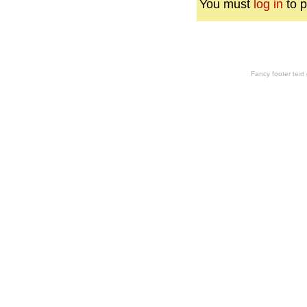
You must
log in
to p
Fancy footer tex