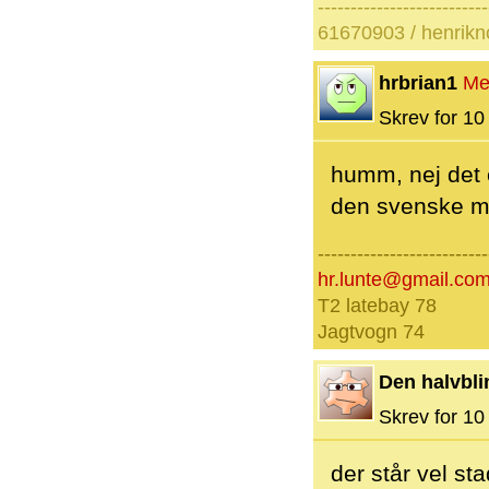
--------------------------
61670903 / henrik
hrbrian1
Me
Skrev for 10 
humm, nej det e
den svenske må
--------------------------
hr.lunte@gmail.co
T2 latebay 78
Jagtvogn 74
Den halvbli
Skrev for 10 
der står vel st