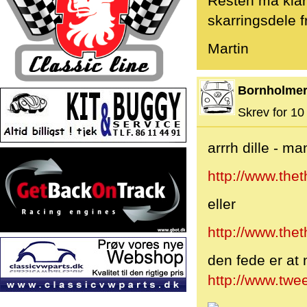
Resten må klar
skarringsdele 
Martin
Bornholme
Skrev for 10 
arrrh dille - m
http://www.the
eller
http://www.the
den fede er at
http://www.twe