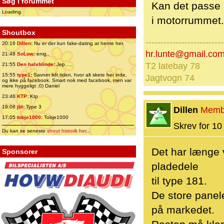
Søg i forummet
Kan det passe 
Loading
i motorrummet. 
Shoutbox
--------------------------
20:16
Dillen
:
Nu er der kun fake-dating at hente her.
hr.lunte@gmail.co
21:48
SoLow
:
enig..
T2 latebay 78
21:55
Den halvblinde
:
Jep.....
15:55
type1
:
Savner lidt tiden, hvor alt skete her inde,
Jagtvogn 74
og ikke på facebook. Smart nok med facebook, men var
mere hyggeligt ;0) Daniel
23:46
KTP
:
Ktp
19:06
jbl
:
Type 3
Dillen
Memb
17:05
tobje1000
:
Tobje1000
Skrev for 10 
Du kan se seneste
shout historik her
...
Det har længe v
Sponsorer
pladedele
til type 181.
De store panele
på markedet.