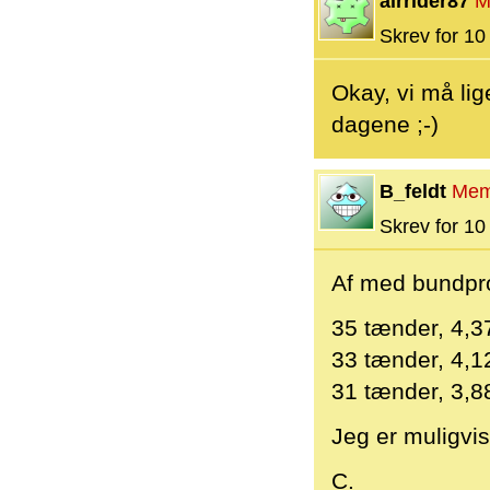
airrider87
M
Skrev for 10 
Okay, vi må li
dagene ;-)
B_feldt
Mem
Skrev for 10 
Af med bundpro
35 tænder, 4,3
33 tænder, 4,1
31 tænder, 3,8
Jeg er muligvis
C.