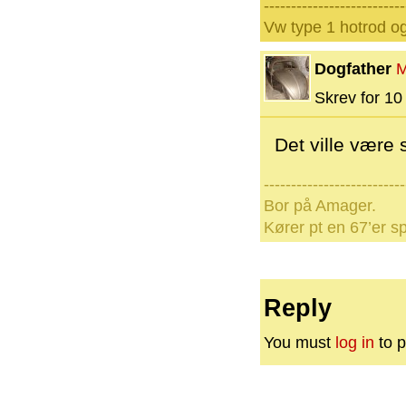
--------------------------
Vw type 1 hotrod o
Dogfather
M
Skrev for 10 
Det ville være s
--------------------------
Bor på Amager.
Kører pt en 67’er sp
Reply
You must
log in
to p