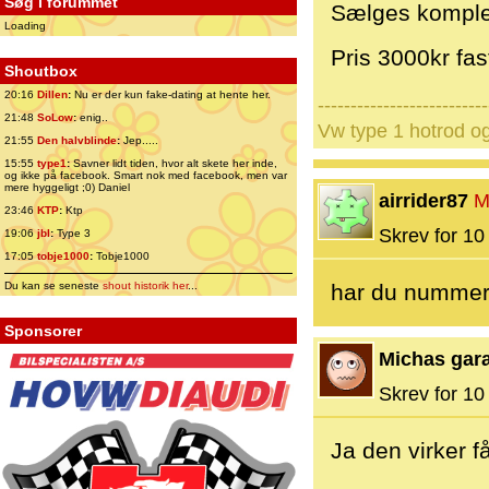
Søg i forummet
Sælges komplet
Loading
Pris 3000kr fas
Shoutbox
20:16
Dillen
:
Nu er der kun fake-dating at hente her.
--------------------------
21:48
SoLow
:
enig..
Vw type 1 hotrod o
21:55
Den halvblinde
:
Jep.....
15:55
type1
:
Savner lidt tiden, hvor alt skete her inde,
og ikke på facebook. Smart nok med facebook, men var
mere hyggeligt ;0) Daniel
airrider87
M
23:46
KTP
:
Ktp
Skrev for 10 
19:06
jbl
:
Type 3
17:05
tobje1000
:
Tobje1000
Du kan se seneste
shout historik her
...
har du nummern
Sponsorer
Michas gar
Skrev for 10 
Ja den virker får