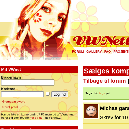
FORUM
GALLERY
FAQ
PROJEKT
|
|
|
Mit VWnet
Sælges kompl
Brugernavn
Tilbage til forum
Kodeord
Tags:
No
tags
yet.
Glemt password
Opret profil
Michas gar
Har du ikke en konto endnu? Få mere ud af VWnettet,
Skrev for 10 
opret dig som bruger
her og nu
- helt gratis...