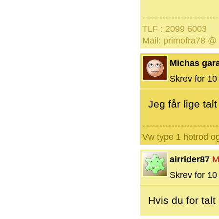
--------------------------
TLF : 2099 6003
Mail: primofra78 @
Michas gar
Skrev for 10 
Jeg får lige tal
--------------------------
Vw type 1 hotrod o
airrider87
M
Skrev for 10 
Hvis du for tal