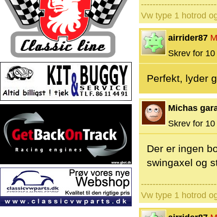
--------------------------
Vw type 1 hotrod o
airrider87
M
Skrev for 10 
Perfekt, lyder g
Michas gar
Skrev for 10 
Der er ingen b
swingaxel og s
--------------------------
Vw type 1 hotrod o