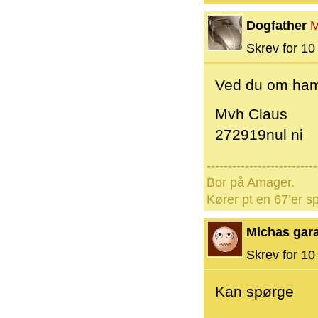
Dogfather
M
Skrev for 10 
Ved du om ham
Mvh Claus
272919nul ni
--------------------------
Bor på Amager.
Kører pt en 67’er sp
Michas gar
Skrev for 10 
Kan spørge