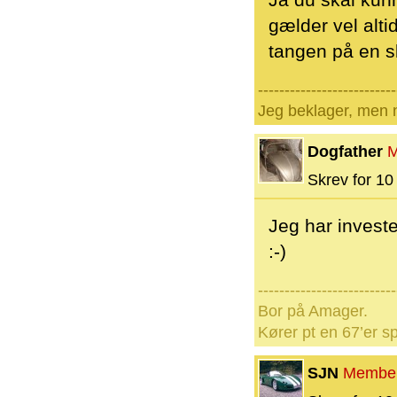
Ja du skal kun
gælder vel alti
tangen på en sl
--------------------------
Jeg beklager, men n
Dogfather
M
Skrev for 10 
Jeg har investe
:-)
--------------------------
Bor på Amager.
Kører pt en 67’er sp
SJN
Membe