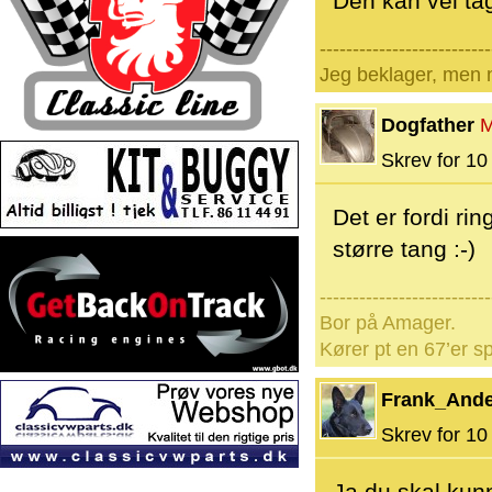
Den kan vel ta
--------------------------
Jeg beklager, men n
Dogfather
M
Skrev for 10 
Det er fordi ri
større tang :-)
--------------------------
Bor på Amager.
Kører pt en 67’er sp
Frank_And
Skrev for 10 