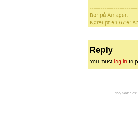
--------------------------
Bor på Amager.
Kører pt en 67’er sp
Reply
You must
log in
to p
Fancy footer tex