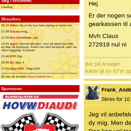
Søg i forummet
Hej
Loading
Er der nogen so
Shoutbox
gearkassen til 
20:16
Dillen
:
Nu er der kun fake-dating at hente her.
21:48
SoLow
:
enig..
Mvh Claus
21:55
Den halvblinde
:
Jep.....
272919 nul ni
15:55
type1
:
Savner lidt tiden, hvor alt skete her inde,
og ikke på facebook. Smart nok med facebook, men var
mere hyggeligt ;0) Daniel
--------------------------
23:46
KTP
:
Ktp
19:06
jbl
:
Type 3
Bor på Amager.
17:05
tobje1000
:
Tobje1000
Kører pt en 67’er sp
Du kan se seneste
shout historik her
...
Sponsorer
Frank_And
Skrev for 10 
Jeg vil anbefal
dy mig. Men den