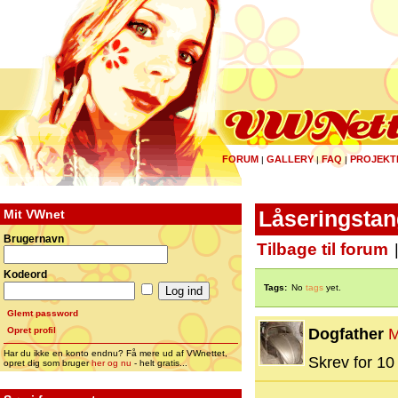
FORUM
GALLERY
FAQ
PROJEKT
|
|
|
Mit VWnet
Låseringstang
Brugernavn
Tilbage til forum
Kodeord
Tags:
No
tags
yet.
Glemt password
Opret profil
Dogfather
M
Har du ikke en konto endnu? Få mere ud af VWnettet,
Skrev for 10 
opret dig som bruger
her og nu
- helt gratis...