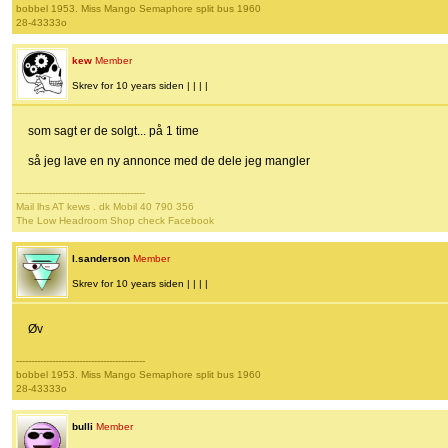
bobbel 1953. Miss Mango Semaphore split bus 1960
28-43333o
kew
Member
Skrev for 10 years siden | | | |
som sagt er de solgt... på 1 time
så jeg lave en ny annonce med de dele jeg mangler
-------------------------------------------
Mail lhs AT kews . dk Mobil 40 790 356
The Low Headroom Shop check Facebook
l.sanderson
Member
Skrev for 10 years siden | | | |
Øv
-------------------------------------------
bobbel 1953. Miss Mango Semaphore split bus 1960
28-43333o
bulli
Member