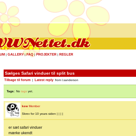
UM
GALLERY
FAQ
PROJEKTER
REGLER
|
|
|
|
Sælges Safari vinduer til split bus
Tilbage til forum
Latest reply
|
from l.sanderson
Tags:
No
tags
yet.
kew
Member
Skrev for 10 years siden | | | |
er sæt safari vinduer
mærke ukendt