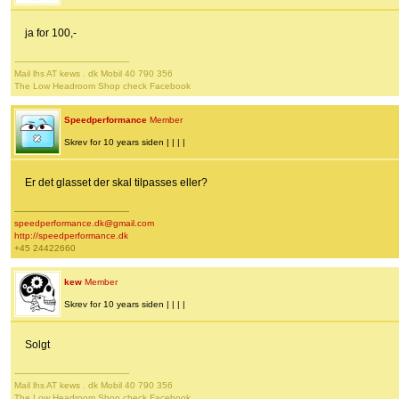
ja for 100,-
-------------------------------------------
Mail lhs AT kews . dk Mobil 40 790 356
The Low Headroom Shop check Facebook
Speedperformance
Member
Skrev for 10 years siden | | | |
Er det glasset der skal tilpasses eller?
-------------------------------------------
speedperformance.dk@gmail.com
http://speedperformance.dk
+45 24422660
kew
Member
Skrev for 10 years siden | | | |
Solgt
-------------------------------------------
Mail lhs AT kews . dk Mobil 40 790 356
The Low Headroom Shop check Facebook