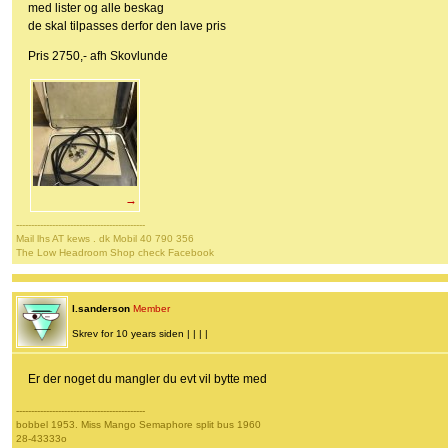
med lister og alle beskag
de skal tilpasses derfor den lave pris
Pris 2750,- afh Skovlunde
→
-------------------------------------------
Mail lhs AT kews . dk Mobil 40 790 356
The Low Headroom Shop check Facebook
l.sanderson
Member
Skrev for 10 years siden | | | |
Er der noget du mangler du evt vil bytte med
-------------------------------------------
bobbel 1953. Miss Mango Semaphore split bus 1960
28-43333o