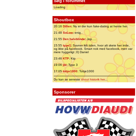
Søg i forummet
Loading
Shoutbox
20:16
Dillen
:
Nu er der kun fake-dating at hente her.
21:48
SoLow
:
enig..
21:55
Den halvblinde
:
Jep.....
15:55
type1
:
Savner lidt tiden, hvor alt skete her inde,
og ikke på facebook. Smart nok med facebook, men var
mere hyggeligt ;0) Daniel
23:46
KTP
:
Ktp
19:06
jbl
:
Type 3
17:05
tobje1000
:
Tobje1000
Du kan se seneste
shout historik her
...
Sponsorer