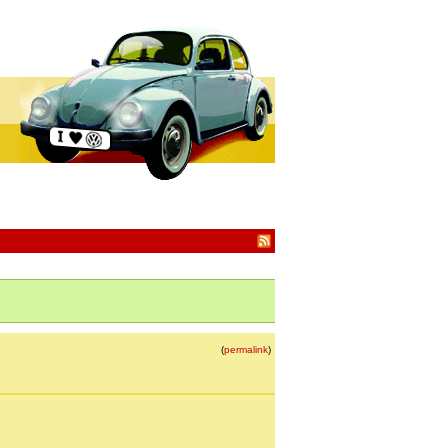
(
permalink
)