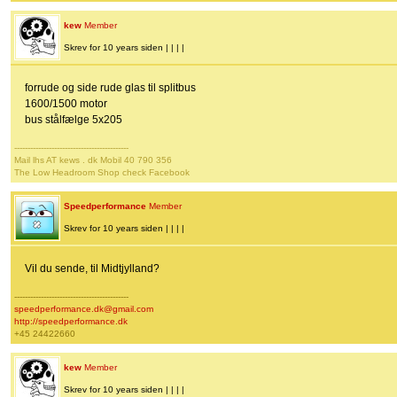
kew
Member
Skrev for 10 years siden | | | |
forrude og side rude glas til splitbus
1600/1500 motor
bus stålfælge 5x205
-------------------------------------------
Mail lhs AT kews . dk Mobil 40 790 356
The Low Headroom Shop check Facebook
Speedperformance
Member
Skrev for 10 years siden | | | |
Vil du sende, til Midtjylland?
-------------------------------------------
speedperformance.dk@gmail.com
http://speedperformance.dk
+45 24422660
kew
Member
Skrev for 10 years siden | | | |