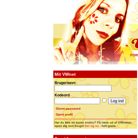
FOR
Mit VWnet
Brugernavn
Kodeord
Glemt password
Opret profil
Har du ikke en konto endnu? Få mere ud af VWnettet,
opret dig som bruger
her og nu
- helt gratis...