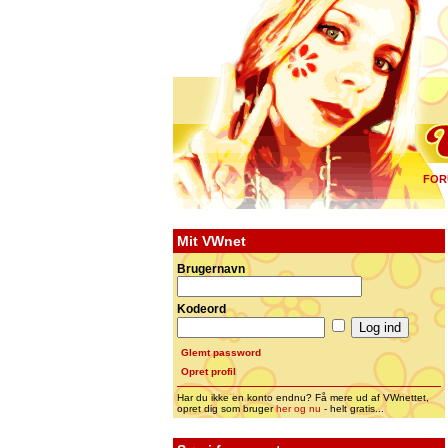
FOR
Mit VWnet
Brugernavn
Kodeord
Glemt password
Opret profil
Har du ikke en konto endnu? Få mere ud af VWnettet,
opret dig som bruger
her og nu
- helt gratis...