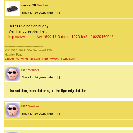
iversen20
Member
Skrev for 10 years siden | | | |
Det er ikke helt en buggy.
Men har du set den her:
http://www.dba.dk/vw-1600-16-3-doers-1973-km/id-1022946994/
-------------------------------------------
VW 1303/1969, VW Sethera/1970
Haarby, Fyn.
casper_iver@hotmail.com
/
http://www.cmi-cars.com
R87
Member
Skrev for 10 years siden | | | |
Har set den, men det er sgu ikke lige mig det der
R87
Member
Skrev for 10 years siden | | | |