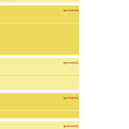
(
permalink
)
(
permalink
)
(
permalink
)
(
permalink
)