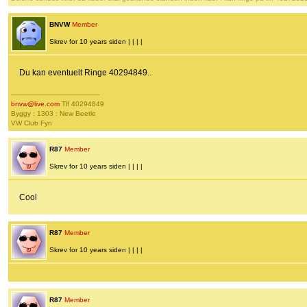
BNVW
Member
Skrev for 10 years siden | | | |
Du kan eventuelt Ringe 40294849..
-------------------------------------------
bnvw@live.com
Tlf 40294849
Byggy : 1303 : New Beetle
VW Club Fyn
R87
Member
Skrev for 10 years siden | | | |
Cool
R87
Member
Skrev for 10 years siden | | | |
R87
Member