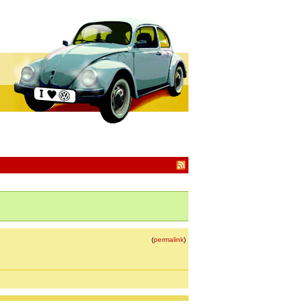
(
permalink
)