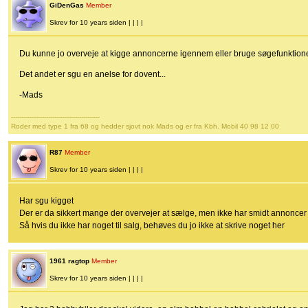
GiDenGas
Member
Skrev for 10 years siden | | | |
Du kunne jo overveje at kigge annoncerne igennem eller bruge søgefunktion
Det andet er sgu en anelse for dovent...
-Mads
-------------------------------------------
Roder med type 1 fra 68 og hedder sjovt nok Mads og er fra Kbh. Mobil 40 98 12 00
R87
Member
Skrev for 10 years siden | | | |
Har sgu kigget
Der er da sikkert mange der overvejer at sælge, men ikke har smidt annoncer
Så hvis du ikke har noget til salg, behøves du jo ikke at skrive noget her
1961 ragtop
Member
Skrev for 10 years siden | | | |