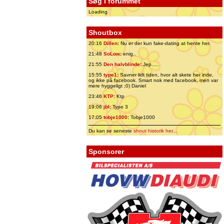
Søg i forummet
Loading
Shoutbox
20:16
Dillen
:
Nu er der kun fake-dating at hente her.
21:48
SoLow
:
enig..
21:55
Den halvblinde
:
Jep.....
15:55
type1
:
Savner lidt tiden, hvor alt skete her inde,
og ikke på facebook. Smart nok med facebook, men var
mere hyggeligt ;0) Daniel
23:46
KTP
:
Ktp
19:06
jbl
:
Type 3
17:05
tobje1000
:
Tobje1000
Du kan se seneste
shout historik her
...
Sponsorer