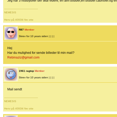
Jeg har 3 hobbybiler der skal videre, en alm bobbel,en bobbel cabriolet og en
-------------------------------------------
NEMESIS
Henv på 4093l4 fire otte
R87
Member
Skrev for 10 years siden | | | |
Hej
Har du mulighed for sende billeder til min mail?
Rebinaziz@gmail.com
1961 ragtop
Member
Skrev for 10 years siden | | | |
Mail sendt
-------------------------------------------
NEMESIS
Henv på 4093l4 fire otte