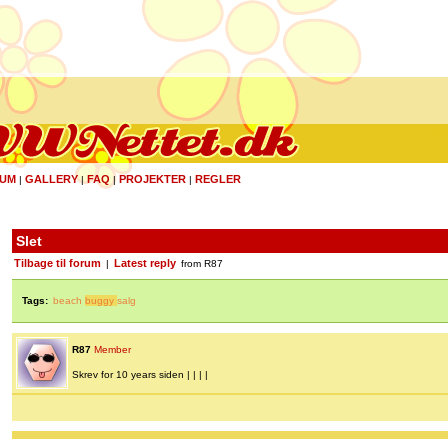
UM
GALLERY
FAQ
PROJEKTER
REGLER
|
|
|
|
Slet
Tilbage til forum
Latest reply
|
from R87
Tags:
beach
buggy
salg
R87
Member
Skrev for 10 years siden | | | |