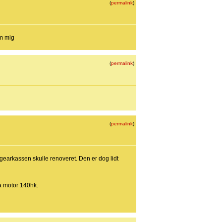
(
permalink
)
om mig
(
permalink
)
(
permalink
)
gearkassen skulle renoveret. Den er dog lidt
fa motor 140hk.