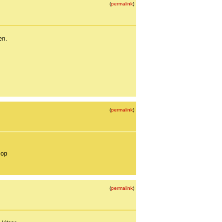
(
permalink
)
en.
(
permalink
)
 op
(
permalink
)