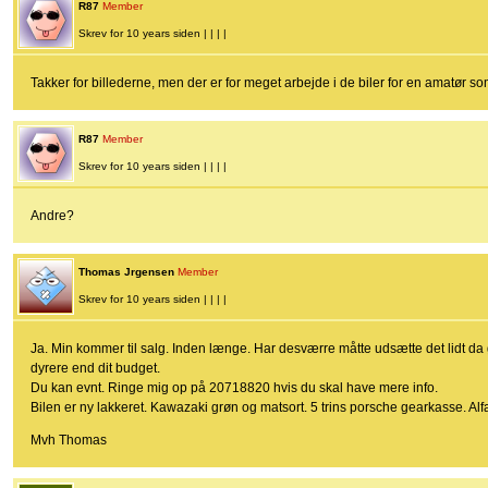
R87
Member
Skrev for 10 years siden | | | |
Takker for billederne, men der er for meget arbejde i de biler for en amatør s
R87
Member
Skrev for 10 years siden | | | |
Andre?
Thomas Jrgensen
Member
Skrev for 10 years siden | | | |
Ja. Min kommer til salg. Inden længe. Har desværre måtte udsætte det lidt da 
dyrere end dit budget.
Du kan evnt. Ringe mig op på 20718820 hvis du skal have mere info.
Bilen er ny lakkeret. Kawazaki grøn og matsort. 5 trins porsche gearkasse. Al
Mvh Thomas