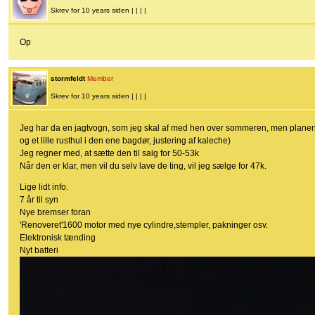
Skrev for 10 years siden | | | |
Op
stormfeldt
Member
Skrev for 10 years siden | | | |
Jeg har da en jagtvogn, som jeg skal af med hen over sommeren, men planen var
og et lille rusthul i den ene bagdør, justering af kaleche)
Jeg regner med, at sætte den til salg for 50-53k
Når den er klar, men vil du selv lave de ting, vil jeg sælge for 47k.
Lige lidt info.
7 år til syn
Nye bremser foran
'Renoveret'1600 motor med nye cylindre,stempler, pakninger osv.
Elektronisk tænding
Nyt batteri