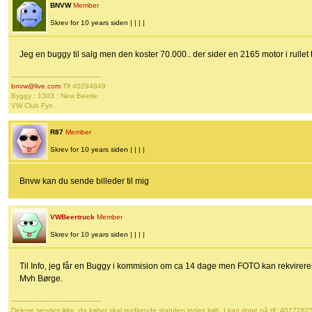
BNVW
Member
Skrev for 10 years siden | | | |
Jeg en buggy til salg men den koster 70.000.. der sider en 2165 motor i rullet 
-------------------------------------------
bnvw@live.com
Tlf 40294849
Byggy : 1303 : New Beetle
VW Club Fyn
R87
Member
Skrev for 10 years siden | | | |
Bnvw kan du sende billeder til mig
VWBeertruck
Member
Skrev for 10 years siden | | | |
Til Info, jeg får en Buggy i kommision om ca 14 dage men FOTO kan rekvire
Mvh Børge.
-------------------------------------------
Delene sendes ikke, da køber skal godkende standen inden køb. I kan ringe på tlf: 4027282