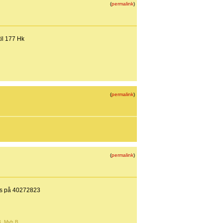
(
permalink
)
til 177 Hk
(
permalink
)
(
permalink
)
res på 40272823
3. Mvh B