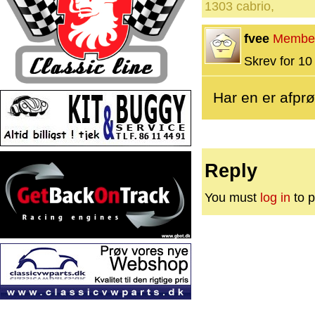
1303 cabrio,
fvee
Membe
Skrev for 10 
Har en er afprø
Reply
You must
log in
to p