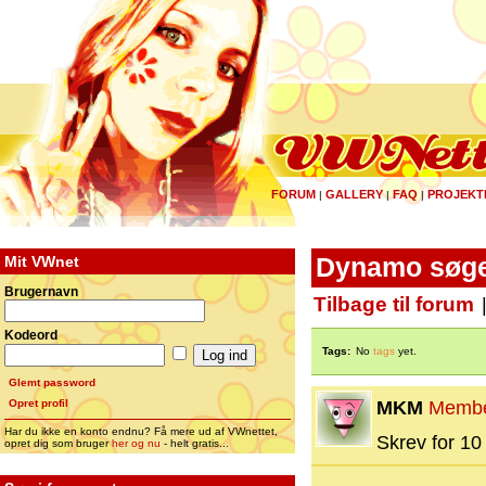
FORUM
GALLERY
FAQ
PROJEKT
|
|
|
Mit VWnet
Dynamo søg
Brugernavn
Tilbage til forum
Kodeord
Tags:
No
tags
yet.
Glemt password
Opret profil
MKM
Memb
Har du ikke en konto endnu? Få mere ud af VWnettet,
Skrev for 10 
opret dig som bruger
her og nu
- helt gratis...