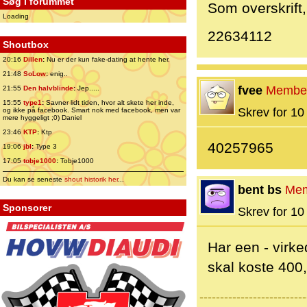
Søg i forummet
Som overskrift,
Loading
22634112
Shoutbox
20:16
Dillen
:
Nu er der kun fake-dating at hente her.
21:48
SoLow
:
enig..
fvee
Membe
21:55
Den halvblinde
:
Jep.....
15:55
type1
:
Savner lidt tiden, hvor alt skete her inde,
Skrev for 10 
og ikke på facebook. Smart nok med facebook, men var
mere hyggeligt ;0) Daniel
23:46
KTP
:
Ktp
40257965
19:06
jbl
:
Type 3
17:05
tobje1000
:
Tobje1000
Du kan se seneste
shout historik her
...
bent bs
Me
Sponsorer
Skrev for 10 
Har een - virke
skal koste 400,
--------------------------