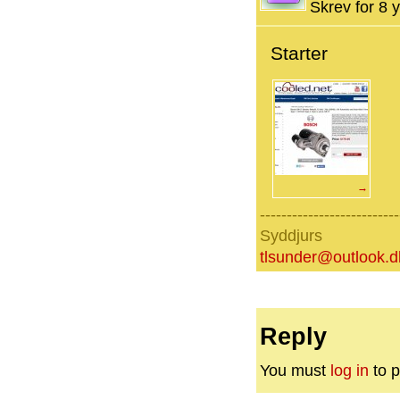
Skrev for 8 y
Starter
→
--------------------------
Syddjurs
tlsunder@outlook.d
Reply
You must
log in
to p