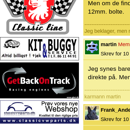
Men om de finde
12mm. bolte.
--------------------------
Jeg beklager, men n
martin
Mem
Skrev for 10 
Jeg synes bare 
direkte på. Men
--------------------------
karmann martin
Frank_And
Skrev for 10 