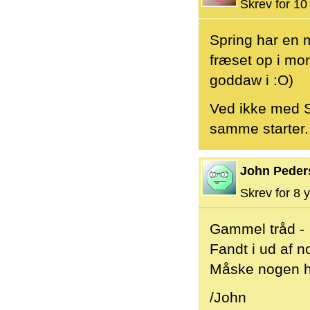
Skrev for 10 
Spring har en m
fræset op i mon
goddaw i :O)
Ved ikke med S
samme starter.
John Peder
Skrev for 8 y
Gammel tråd -
Fandt i ud af 
Måske nogen ha
/John