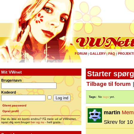
FORUM
GALLERY
FAQ
PROJEKT
|
|
|
Mit VWnet
Starter spør
Brugernavn
Tilbage til forum
Kodeord
Tags:
No
tags
yet.
Glemt password
Opret profil
martin
Mem
Har du ikke en konto endnu? Få mere ud af VWnettet,
Skrev for 10 
opret dig som bruger
her og nu
- helt gratis...