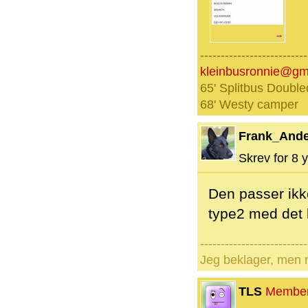
→
--------------------------
kleinbusronnie@gm
65' Splitbus Double
68' Westy camper
Frank_And
Skrev for 8 y
Den passer ikk
type2 med det 
--------------------------
Jeg beklager, men n
TLS
Membe