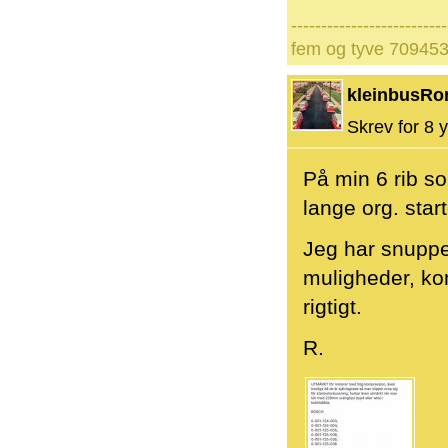
--------------------------
fem og tyve 70945
kleinbusRo
Skrev for 8 y
På min 6 rib s
lange org. start
Jeg har snuppet
muligheder, k
rigtigt.
R.