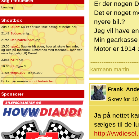
Søg i forummet
Er der nogen De
Loading
Det er noget me
Shoutbox
nyere bil.?
20:16
Dillen
:
Nu er der kun fake-dating at hente her.
Jeg vil have e
21:48
SoLow
:
enig..
Min gearkasse 
21:55
Den halvblinde
:
Jep.....
15:55
type1
:
Savner lidt tiden, hvor alt skete her inde,
Motor er 1914 
og ikke på facebook. Smart nok med facebook, men var
mere hyggeligt ;0) Daniel
23:46
KTP
:
Ktp
--------------------------
19:06
jbl
:
Type 3
karmann martin
17:05
tobje1000
:
Tobje1000
Du kan se seneste
shout historik her
...
Frank_And
Sponsorer
Skrev for 10 
Ja på nettet ka
sælges til de l
http://vwdiesel