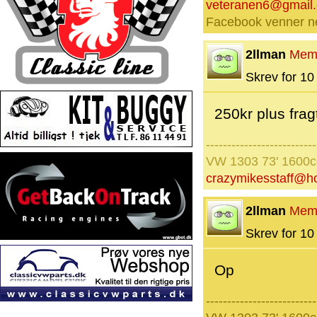
veteranen6@gmail
Facebook venner nej
2llman
Mem
Skrev for 10 
250kr plus fragt
--------------------------
VW 1303 73' 1600
crazymikesstaff@h
2llman
Mem
Skrev for 10 
Op
--------------------------