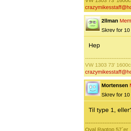
VW 1303 73' 1600
crazymikesstaff@h
2llman
Mem
Skrev for 10 
Hep
--------------------------
VW 1303 73' 1600
crazymikesstaff@h
Mortensen
Skrev for 10 
Til type 1, elle
--------------------------
Oval Ragtop 57`er