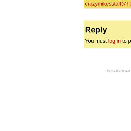
crazymikesstaff@h
Reply
You must
log in
to p
Fancy footer tex