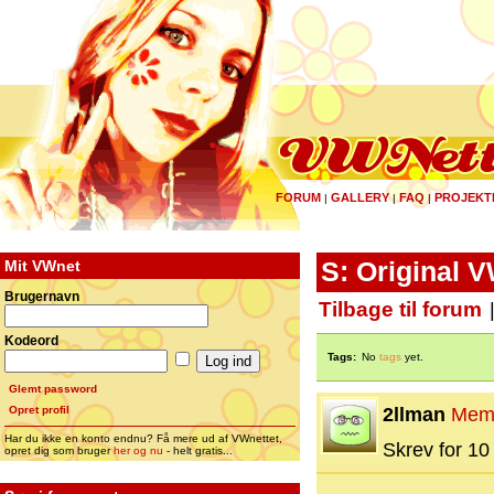
FORUM
GALLERY
FAQ
PROJEKT
|
|
|
Mit VWnet
S: Original 
Brugernavn
Tilbage til forum
Kodeord
Tags:
No
tags
yet.
Glemt password
Opret profil
2llman
Mem
Har du ikke en konto endnu? Få mere ud af VWnettet,
Skrev for 10 
opret dig som bruger
her og nu
- helt gratis...