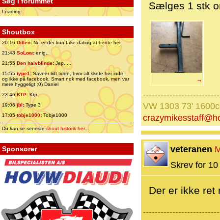
Søg i forummet
Sælges 1 stk or
Loading
Shoutbox
20:16
Dillen
:
Nu er der kun fake-dating at hente her.
21:48
SoLow
:
enig..
21:55
Den halvblinde
:
Jep.....
15:55
type1
:
Savner lidt tiden, hvor alt skete her inde,
og ikke på facebook. Smart nok med facebook, men var
→
mere hyggeligt ;0) Daniel
--------------------------
23:46
KTP
:
Ktp
VW 1303 73' 1600
19:06
jbl
:
Type 3
17:05
tobje1000
:
Tobje1000
crazymikesstaff@h
Du kan se seneste
shout historik her
...
veteranen
M
Sponsorer
Skrev for 10 
Der er ikke ret
--------------------------