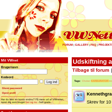
FORUM
GALLERY
FAQ
PROJEKT
|
|
|
Mit VWnet
Udskiftning 
Brugernavn
Tilbage til forum
Kodeord
Tags:
Choker
KARBURATOR
tr
Glemt password
Opret profil
Kennethgra
Har du ikke en konto endnu? Få mere ud af VWnettet,
Skrev for 10 
opret dig som bruger
her og nu
- helt gratis...