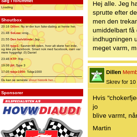
Søg i forummet
Hej alle. Jeg 
Loading
sprutte efter de
Shoutbox
men den trekant
20:16
Dillen
:
Nu er der kun fake-dating at hente her.
umiddelbart få
21:48
SoLow
:
enig..
indhugningen u
21:55
Den halvblinde
:
Jep.....
15:55
type1
:
Savner lidt tiden, hvor alt skete her inde,
meget varm, me
og ikke på facebook. Smart nok med facebook, men var
mere hyggeligt ;0) Daniel
23:46
KTP
:
Ktp
19:06
jbl
:
Type 3
Dillen
Memb
17:05
tobje1000
:
Tobje1000
Du kan se seneste
shout historik her
...
Skrev for 10 
Sponsorer
Hvis "chokerfj
jo
blive varmt, nå
Martin