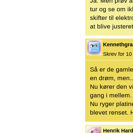
Ja. Men prøv at
tur og se om ik
skifter til elek
at blive justere
Kennethgra
Skrev for 10 
Så er de gamle 
en drøm, men..
Nu kører den vi
gang i mellem.
Nu ryger platin
blevet renset. 
Henrik Hard