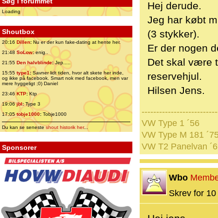
Søg i forummet
Hej derude.
Loading
Jeg har købt m
Shoutbox
(3 stykker).
20:16
Dillen
:
Nu er der kun fake-dating at hente her.
Er der nogen d
21:48
SoLow
:
enig..
Det skal være t
21:55
Den halvblinde
:
Jep.....
15:55
type1
:
Savner lidt tiden, hvor alt skete her inde,
reservehjul.
og ikke på facebook. Smart nok med facebook, men var
mere hyggeligt ;0) Daniel
Hilsen Jens.
23:46
KTP
:
Ktp
19:06
jbl
:
Type 3
--------------------------
17:05
tobje1000
:
Tobje1000
VW Type 1 ´56
Du kan se seneste
shout historik her
...
VW Type M 181 ´7
VW T2 Panelvan ´6
Sponsorer
Wbo
Membe
Skrev for 10 