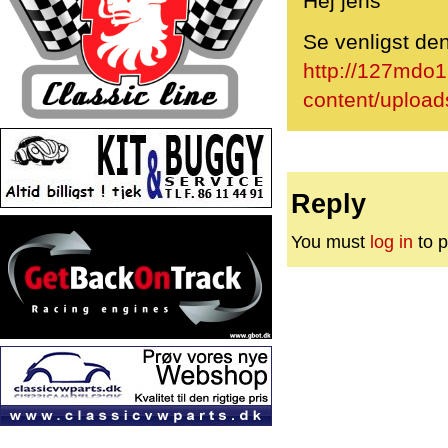
Hej jens
Se venligst den
http://127mdo
content/upload
Reply
You must
log in
to p