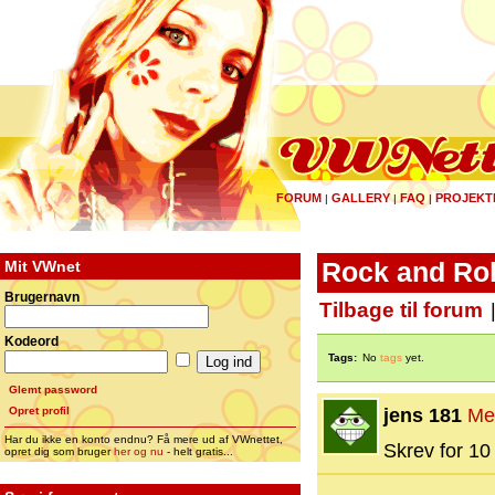
FORUM
GALLERY
FAQ
PROJEKT
|
|
|
Mit VWnet
Rock and Rol
Brugernavn
Tilbage til forum
Kodeord
Tags:
No
tags
yet.
Glemt password
Opret profil
jens 181
Me
Har du ikke en konto endnu? Få mere ud af VWnettet,
Skrev for 10 
opret dig som bruger
her og nu
- helt gratis...