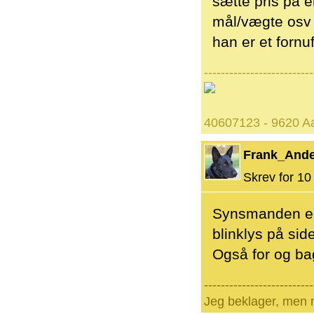
sætte pris på e
mål/vægte osv o
han er et fornu
--------------------------
40607123 - 9620 Aa
Frank_And
Skrev for 10 
Synsmanden er 
blinklys på sid
Også for og ba
--------------------------
Jeg beklager, men n