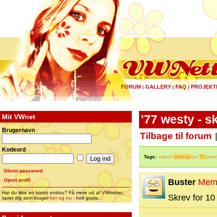
FORUM
GALLERY
FAQ
PROJEKT
|
|
|
Mit VWnet
'77 westy - s
Brugernavn
Tilbage til forum
Kodeord
Tags:
import
latebay
lys
T2
west
Glemt password
Opret profil
Buster
Mem
Har du ikke en konto endnu? Få mere ud af VWnettet,
Skrev for 10 
opret dig som bruger
her og nu
- helt gratis...