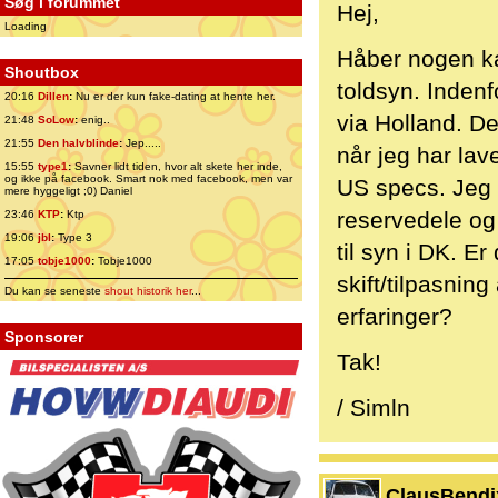
Søg i forummet
Hej,
Loading
Håber nogen kan
Shoutbox
toldsyn. Inde
20:16
Dillen
:
Nu er der kun fake-dating at hente her.
via Holland. D
21:48
SoLow
:
enig..
21:55
Den halvblinde
:
Jep.....
når jeg har la
15:55
type1
:
Savner lidt tiden, hvor alt skete her inde,
og ikke på facebook. Smart nok med facebook, men var
US specs. Jeg e
mere hyggeligt ;0) Daniel
reservedele og 
23:46
KTP
:
Ktp
19:06
jbl
:
Type 3
til syn i DK. 
17:05
tobje1000
:
Tobje1000
skift/tilpasning
Du kan se seneste
shout historik her
...
erfaringer?
Sponsorer
Tak!
/ Simln
ClausBendi