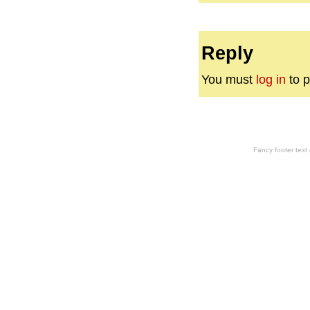
Reply
You must
log in
to p
Fancy footer tex