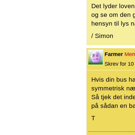
Det lyder loven
og se om den g
hensyn til lys 
/ Simon
Farmer
Mem
Skrev for 10 
Hvis din bus h
symmetrisk nær
Så tjek det ind
på sådan en ba
T
--------------------------