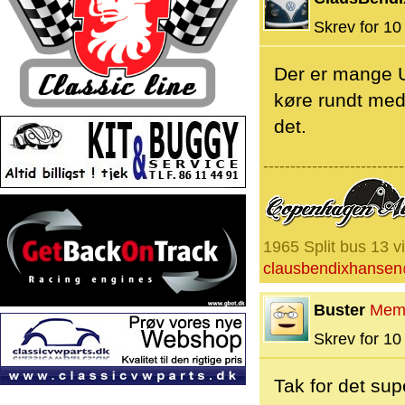
Skrev for 10 
Der er mange U
køre rundt med
det.
--------------------------
1965 Split bus 13 v
clausbendixhanse
Buster
Mem
Skrev for 10 
Tak for det sup