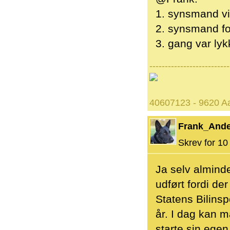
1. synsmand vi
2. synsmand fo
3. gang var lyk
--------------------------
40607123 - 9620 Aa
Frank_And
Skrev for 10 
Ja selv almind
udført fordi de
Statens Bilinsp
år. I dag kan 
starte sin ege