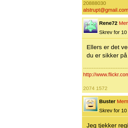
20888030
alstrupt@gmail.co
Rene72
Me
Skrev for 10 
Ellers er det v
du er sikker på
--------------------------
http://www.flickr
2074 1572
Buster
Mem
Skrev for 10 
Jeg tjekker reg