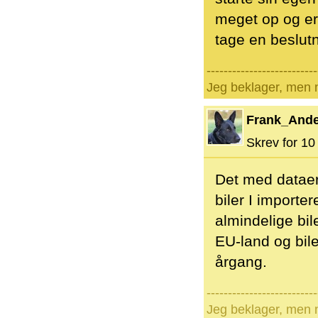
meget op og er 
tage en beslutn
--------------------------
Jeg beklager, men n
Frank_And
Skrev for 10 
Det med dataer
biler I importe
almindelige bile
EU-land og bile
årgang.
--------------------------
Jeg beklager, men n