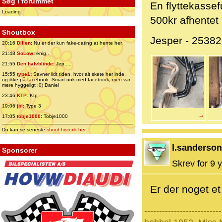
Søg i forummet
En flyttekassefu
Loading
500kr afhentet 
Shoutbox
Jesper - 2538
20:16
Dillen
:
Nu er der kun fake-dating at hente her.
21:48
SoLow
:
enig..
21:55
Den halvblinde
:
Jep.....
15:55
type1
:
Savner lidt tiden, hvor alt skete her inde,
og ikke på facebook. Smart nok med facebook, men var
mere hyggeligt ;0) Daniel
23:46
KTP
:
Ktp
19:06
jbl
:
Type 3
→
17:05
tobje1000
:
Tobje1000
Du kan se seneste
shout historik her
...
l.sanderson
Sponsorer
Skrev for 9 y
Er der noget et
--------------------------