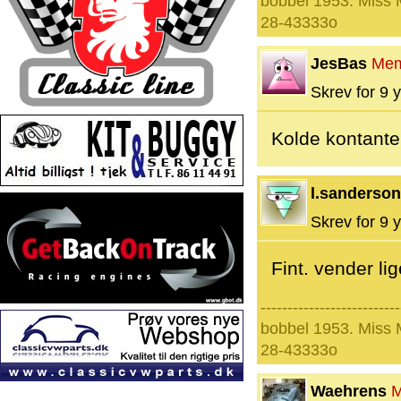
bobbel 1953. Miss
28-43333o
JesBas
Mem
Skrev for 9 y
Kolde kontante
l.sanderson
Skrev for 9 y
Fint. vender li
--------------------------
bobbel 1953. Miss
28-43333o
Waehrens
M