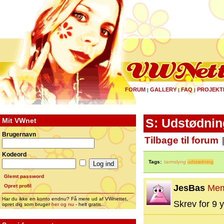
FORUM
GALLERY
FAQ
PROJEKT
|
|
|
Mit VWnet
S: Udstødnin
Brugernavn
Tilbage til forum
Kodeord
Tags:
tarmslyng
udstødning
Glemt password
Opret profil
JesBas
Mem
Har du ikke en konto endnu? Få mere ud af VWnettet,
Skrev for 9 y
opret dig som bruger
her og nu
- helt gratis...