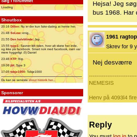
Søg i forummet
Hejsa! Jeg søg
Loading
bus 1968. Har
Shoutbox
20:16
Dillen
:
Nu er der kun fake-dating at hente her.
21:48
SoLow
:
enig..
1961 ragtop
21:55
Den halvblinde
:
Jep.....
Skrev for 9 y
15:55
type1
:
Savner lidt tiden, hvor alt skete her inde,
og ikke på facebook. Smart nok med facebook, men var
mere hyggeligt ;0) Daniel
23:46
KTP
:
Ktp
Nej desværre
19:06
jbl
:
Type 3
17:05
tobje1000
:
Tobje1000
--------------------------
Du kan se seneste
shout historik her
...
NEMESIS
Sponsorer
Henv på 4093l4 fire
Reply
You must
log in
to p