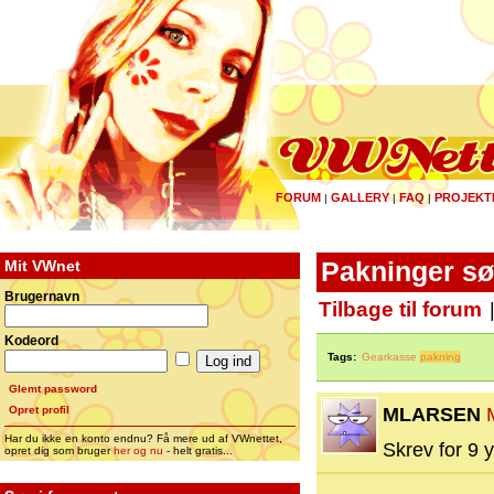
FORUM
GALLERY
FAQ
PROJEKT
|
|
|
Mit VWnet
Pakninger sø
Brugernavn
Tilbage til forum
Kodeord
Tags:
Gearkasse
pakning
Glemt password
Opret profil
MLARSEN
Har du ikke en konto endnu? Få mere ud af VWnettet,
Skrev for 9 y
opret dig som bruger
her og nu
- helt gratis...