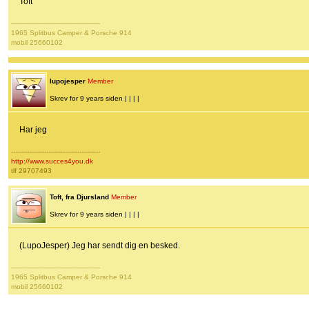
Toft
-------------------------------------------
1965 Splitbus Camper & Porsche 914
mobil 25660102
lupojesper
Member
Skrev for 9 years siden | | | |
Har jeg
-------------------------------------------
http://www.succes4you.dk
tlf 29707493
Toft, fra Djursland
Member
Skrev for 9 years siden | | | |
(LupoJesper) Jeg har sendt dig en besked.
-------------------------------------------
1965 Splitbus Camper & Porsche 914
mobil 25660102