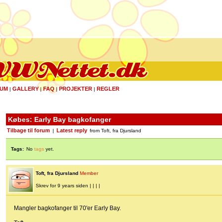
UM
GALLERY
FAQ
PROJEKTER
REGLER
|
|
|
|
Købes: Early Bay bagkofanger
Tilbage til forum
Latest reply
|
from Toft, fra Djursland
Tags:
No
tags
yet.
Toft, fra Djursland
Member
Skrev for 9 years siden | | | |
Mangler bagkofanger til 70'er Early Bay.