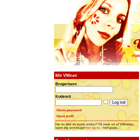
FOR
Mit VWnet
Brugernavn
Kodeord
Glemt password
Opret profil
Har du ikke en konto endnu? Få mere ud af VWnettet,
opret dig som bruger
her og nu
- helt gratis...