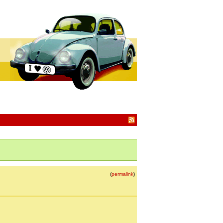
(
permalink
)