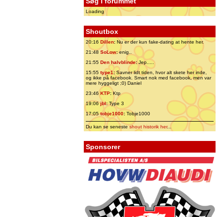
Søg i forummet
Loading
Shoutbox
20:16
Dillen
:
Nu er der kun fake-dating at hente her.
21:48
SoLow
:
enig..
21:55
Den halvblinde
:
Jep.....
15:55
type1
:
Savner lidt tiden, hvor alt skete her inde,
og ikke på facebook. Smart nok med facebook, men var
mere hyggeligt ;0) Daniel
23:46
KTP
:
Ktp
19:06
jbl
:
Type 3
17:05
tobje1000
:
Tobje1000
Du kan se seneste
shout historik her
...
Sponsorer