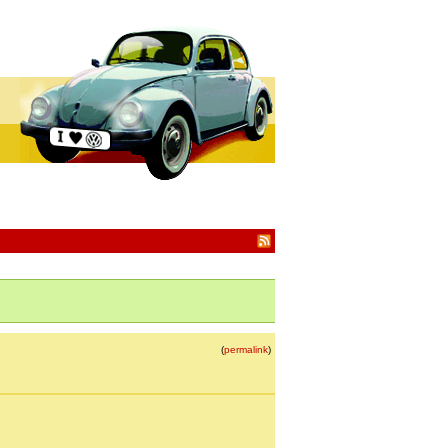
(
permalink
)