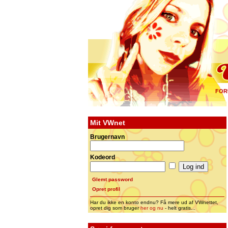
FOR
Mit VWnet
Brugernavn
Kodeord
Glemt password
Opret profil
Har du ikke en konto endnu? Få mere ud af VWnettet,
opret dig som bruger
her og nu
- helt gratis...