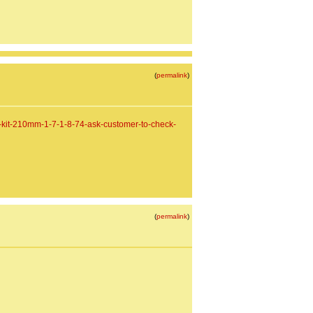
(
permalink
)
-kit-210mm-1-7-1-8-74-ask-customer-to-check-
(
permalink
)