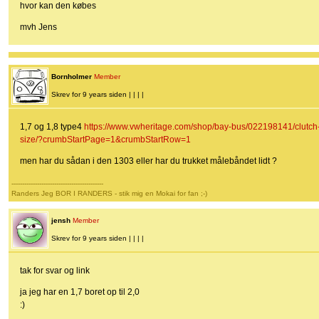
hvor kan den købes
mvh Jens
Bornholmer
Member
Skrev for 9 years siden | | | |
1,7 og 1,8 type4
https://www.vwheritage.com/shop/bay-bus/022198141/clutch
size/?crumbStartPage=1&crumbStartRow=1
men har du sådan i den 1303 eller har du trukket målebåndet lidt ?
-------------------------------------------
Randers Jeg BOR I RANDERS - stik mig en Mokai for fan ;-)
jensh
Member
Skrev for 9 years siden | | | |
tak for svar og link
ja jeg har en 1,7 boret op til 2,0
:)