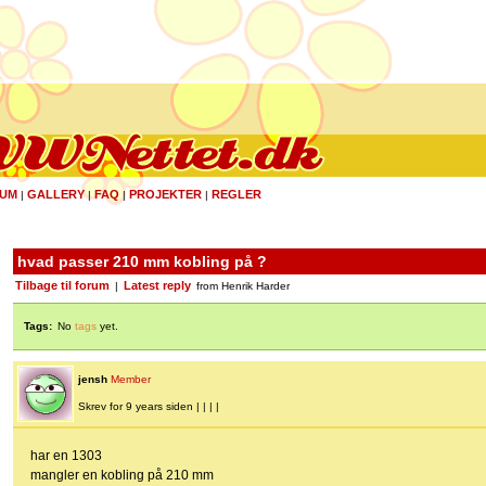
UM
GALLERY
FAQ
PROJEKTER
REGLER
|
|
|
|
hvad passer 210 mm kobling på ?
Tilbage til forum
Latest reply
|
from Henrik Harder
Tags:
No
tags
yet.
jensh
Member
Skrev for 9 years siden | | | |
har en 1303
mangler en kobling på 210 mm