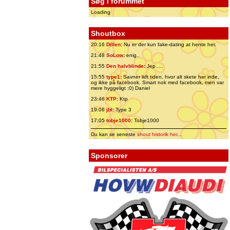
Søg i forummet
Loading
Shoutbox
20:16
Dillen
:
Nu er der kun fake-dating at hente her.
21:48
SoLow
:
enig..
21:55
Den halvblinde
:
Jep.....
15:55
type1
:
Savner lidt tiden, hvor alt skete her inde,
og ikke på facebook. Smart nok med facebook, men var
mere hyggeligt ;0) Daniel
23:46
KTP
:
Ktp
19:06
jbl
:
Type 3
17:05
tobje1000
:
Tobje1000
Du kan se seneste
shout historik her
...
Sponsorer