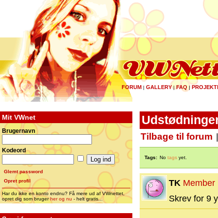
FORUM
GALLERY
FAQ
PROJEKT
|
|
|
Mit VWnet
Udstødninger
Brugernavn
Tilbage til forum
Kodeord
Tags:
No
tags
yet.
Glemt password
Opret profil
TK
Member
Har du ikke en konto endnu? Få mere ud af VWnettet,
Skrev for 9 y
opret dig som bruger
her og nu
- helt gratis...