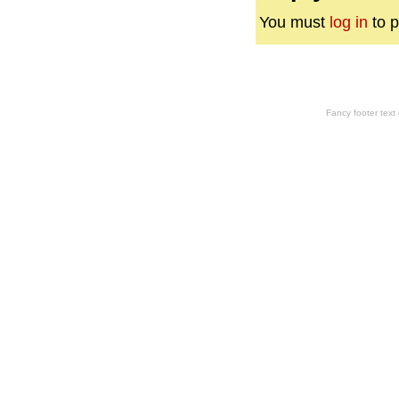
You must
log in
to p
Fancy footer tex