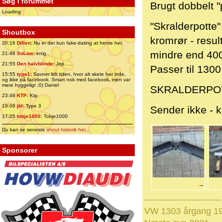
Søg i forummet
Brugt dobbelt "
Loading
"Skralderpotte
Shoutbox
kromrør - result
20:16
Dillen
:
Nu er der kun fake-dating at hente her.
mindre end 40
21:48
SoLow
:
enig..
21:55
Den halvblinde
:
Jep.....
Passer til 130
15:55
type1
:
Savner lidt tiden, hvor alt skete her inde,
og ikke på facebook. Smart nok med facebook, men var
mere hyggeligt ;0) Daniel
SKRALDERPOT
23:46
KTP
:
Ktp
19:06
jbl
:
Type 3
Sender ikke - k
17:05
tobje1000
:
Tobje1000
Du kan se seneste
shout historik her
...
Sponsorer
→
--------------------------
VW 1303 årgang 19