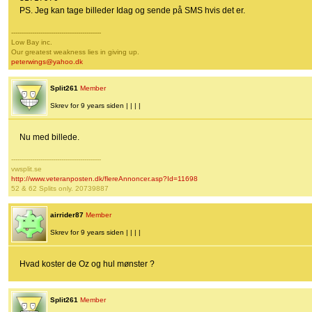
PS. Jeg kan tage billeder Idag og sende på SMS hvis det er.
-------------------------------------------
Low Bay inc.
Our greatest weakness lies in giving up.
peterwings@yahoo.dk
Split261
Member
Skrev for 9 years siden | | | |
Nu med billede.
-------------------------------------------
vwsplit.se
http://www.veteranposten.dk/flereAnnoncer.asp?Id=11698
52 & 62 Splits only. 20739887
airrider87
Member
Skrev for 9 years siden | | | |
Hvad koster de Oz og hul mønster ?
Split261
Member