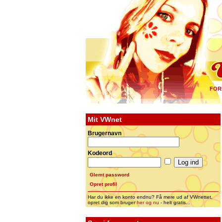
FOR
Mit VWnet
Brugernavn
Kodeord
Glemt password
Opret profil
Har du ikke en konto endnu? Få mere ud af VWnettet,
opret dig som bruger
her og nu
- helt gratis...