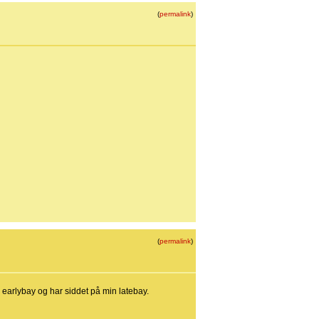
(
permalink
)
(
permalink
)
 earlybay og har siddet på min latebay.