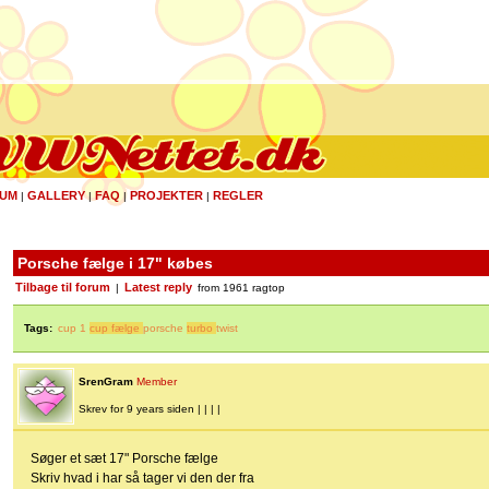
UM
GALLERY
FAQ
PROJEKTER
REGLER
|
|
|
|
Porsche fælge i 17" købes
Tilbage til forum
Latest reply
|
from 1961 ragtop
Tags:
cup 1
cup fælge
porsche
turbo
twist
SrenGram
Member
Skrev for 9 years siden | | | |
Søger et sæt 17" Porsche fælge
Skriv hvad i har så tager vi den der fra