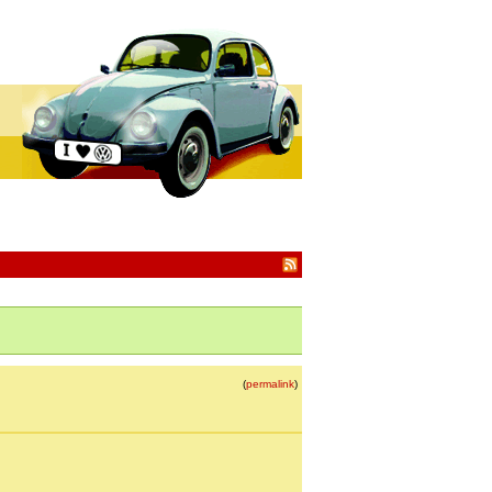
(
permalink
)