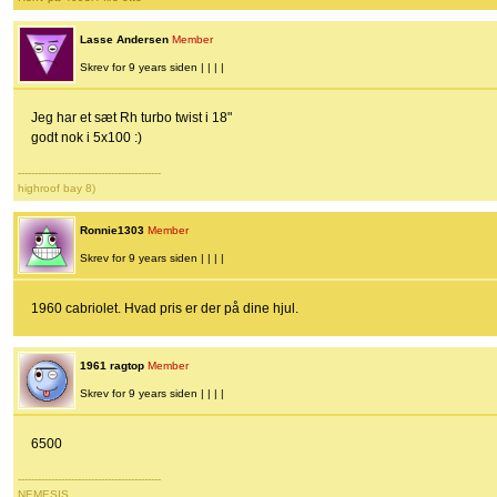
Lasse Andersen
Member
Skrev for 9 years siden | | | |
Jeg har et sæt Rh turbo twist i 18"
godt nok i 5x100 :)
-------------------------------------------
highroof bay 8)
Ronnie1303
Member
Skrev for 9 years siden | | | |
1960 cabriolet. Hvad pris er der på dine hjul.
1961 ragtop
Member
Skrev for 9 years siden | | | |
6500
-------------------------------------------
NEMESIS