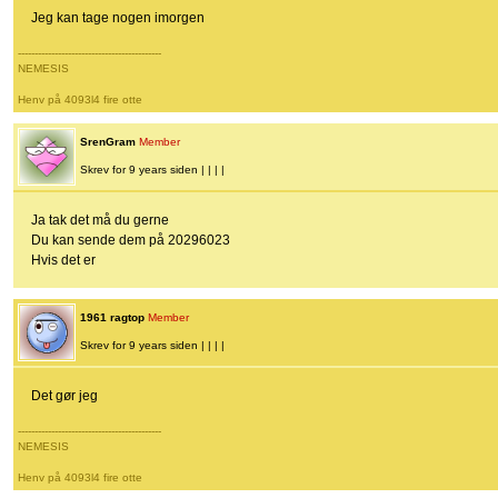
Jeg kan tage nogen imorgen
-------------------------------------------
NEMESIS
Henv på 4093l4 fire otte
SrenGram
Member
Skrev for 9 years siden | | | |
Ja tak det må du gerne
Du kan sende dem på 20296023
Hvis det er
1961 ragtop
Member
Skrev for 9 years siden | | | |
Det gør jeg
-------------------------------------------
NEMESIS
Henv på 4093l4 fire otte