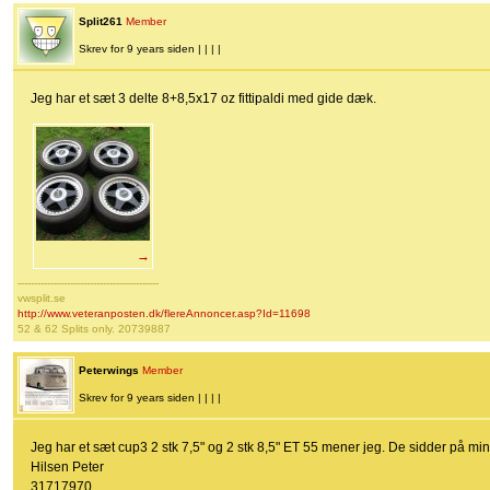
Split261
Member
Skrev for 9 years siden | | | |
Jeg har et sæt 3 delte 8+8,5x17 oz fittipaldi med gide dæk.
→
-------------------------------------------
vwsplit.se
http://www.veteranposten.dk/flereAnnoncer.asp?Id=11698
52 & 62 Splits only. 20739887
Peterwings
Member
Skrev for 9 years siden | | | |
Jeg har et sæt cup3 2 stk 7,5" og 2 stk 8,5" ET 55 mener jeg. De sidder på min
Hilsen Peter
31717970