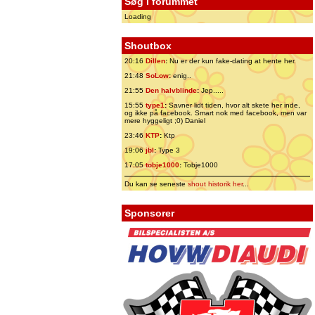
Søg i forummet
Loading
Shoutbox
20:16
Dillen
:
Nu er der kun fake-dating at hente her.
21:48
SoLow
:
enig..
21:55
Den halvblinde
:
Jep.....
15:55
type1
:
Savner lidt tiden, hvor alt skete her inde,
og ikke på facebook. Smart nok med facebook, men var
mere hyggeligt ;0) Daniel
23:46
KTP
:
Ktp
19:06
jbl
:
Type 3
17:05
tobje1000
:
Tobje1000
Du kan se seneste
shout historik her
...
Sponsorer