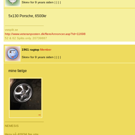
Skrev for 9 years siden | | | |
5x130 Porsche, 6500kr
-------------------------------------------
vwsplit.se
http://www.veteranposten.dk/flereAnnoncer.asp?Id=11698
52 & 62 Splits only. 20739887
1961 ragtop
Member
Skrev for 9 years siden | | | |
mine fælge
→
-------------------------------------------
NEMESIS
Henv på 4093l4 fire otte