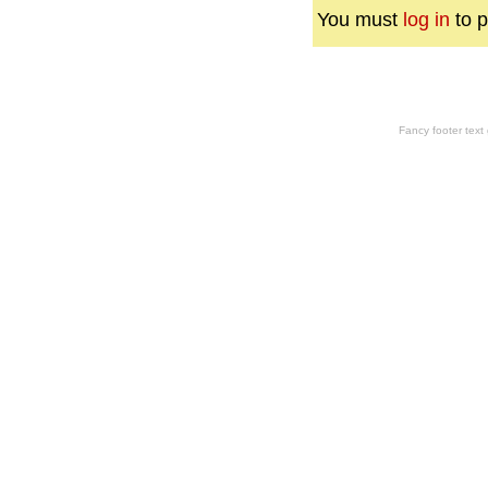
You must
log in
to p
Fancy footer tex