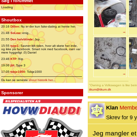
Søg i forummet
Loading
Shoutbox
20:16
Dillen
:
Nu er der kun fake-dating at hente her.
→
21:48
SoLow
:
enig..
21:55
Den halvblinde
:
Jep.....
15:55
type1
:
Savner lidt tiden, hvor alt skete her inde,
og ikke på facebook. Smart nok med facebook, men var
mere hyggeligt ;0) Daniel
23:46
KTP
:
Ktp
19:06
jbl
:
Type 3
17:05
tobje1000
:
Tobje1000
→
Du kan se seneste
shout historik her
...
-------------------------------------------
"Owning a Volkswagen is like bein
tikum@tikum.dk
Sponsorer
Klan
Membe
Skrev for 9 y
Jeg mangler et 