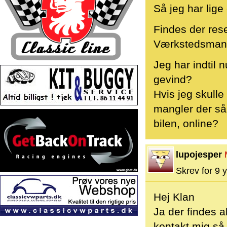
Så jeg har lige
Findes der rese
Værkstedsman
Jeg har indtil 
gevind?
Hvis jeg skull
mangler der så 
bilen, online?
lupojesper
Skrev for 9 y
Hej Klan
Ja der findes a
kontakt mig så 