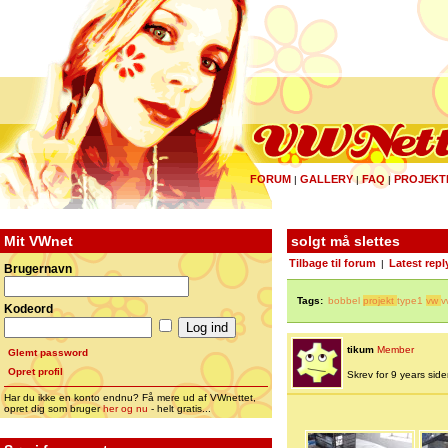
FORUM
GALLERY
FAQ
PROJEKT
|
|
|
Mit VWnet
solgt må slettes
Tilbage til forum
Latest repl
|
Brugernavn
Tags:
bobbel
projekt
type1
vw
v
Kodeord
tikum
Member
Glemt password
Opret profil
Skrev for 9 years siden 
Har du ikke en konto endnu? Få mere ud af VWnettet,
opret dig som bruger
her og nu
- helt gratis...