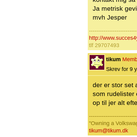
Ja metrisk gevi
mvh Jesper
--------------------------
http://www.succes4
tlf 29707493
tikum
Memb
Skrev for 9 y
der er stor set
som rudelister 
op til jer alt ef
--------------------------
"Owning a Volkswage
tikum@tikum.dk