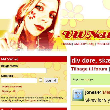
FORUM
GALLERY
FAQ
PROJEKT
|
|
|
Mit VWnet
div døre, sk
Brugernavn
Tilbage til forum
Kodeord
Tags:
No
tags
yet.
Glemt password
Opret profil
jones44
Me
Har du ikke en konto endnu? Få mere ud af VWnettet,
Skrev for 9 y
opret dig som bruger
her og nu
- helt gratis...