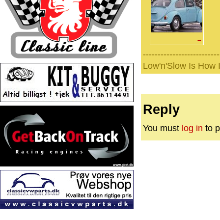
→
--------------------------
Low'n'Slow Is How I 
Reply
You must
log in
to p