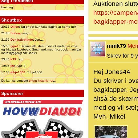
Søg i forummet
Auktionen slutt
Loading
https://campen
Shoutbox
bagklapper-mo
20:16
Dillen
:
Nu er der kun fake-dating at hente her.
21:48
SoLow
:
enig..
21:55
Den halvblinde
:
Jep.....
mmk79
Mem
15:55
type1
:
Savner lidt tiden, hvor alt skete her inde,
og ikke på facebook. Smart nok med facebook, men var
mere hyggeligt ;0) Daniel
Skrev for 9 y
23:46
KTP
:
Ktp
19:06
jbl
:
Type 3
Hej Jones44
17:05
tobje1000
:
Tobje1000
Du skriver i ov
Du kan se seneste
shout historik her
...
bagklapper. Jeg
Sponsorer
altså de skærm
med og vil sæl
Mvh. Mikel