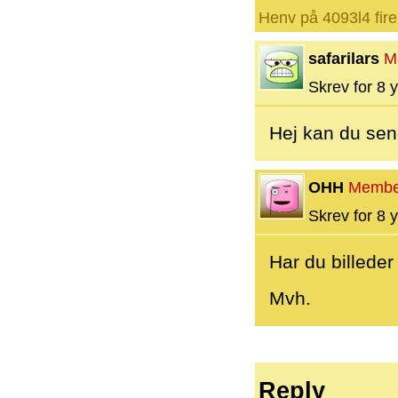
Henv på 4093l4 fire
safarilars
M
Skrev for 8 y
Hej kan du send
OHH
Membe
Skrev for 8 y
Har du billeder
Mvh.
Reply