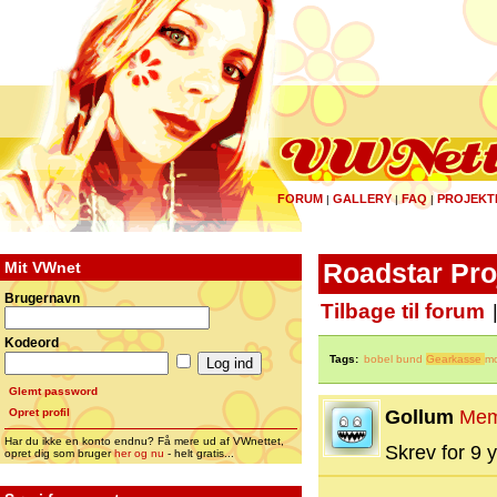
FORUM
GALLERY
FAQ
PROJEKT
|
|
|
Mit VWnet
Roadstar Pro
Brugernavn
Tilbage til forum
Kodeord
Tags:
bobel bund
Gearkasse
mo
Glemt password
Opret profil
Gollum
Mem
Har du ikke en konto endnu? Få mere ud af VWnettet,
Skrev for 9 y
opret dig som bruger
her og nu
- helt gratis...