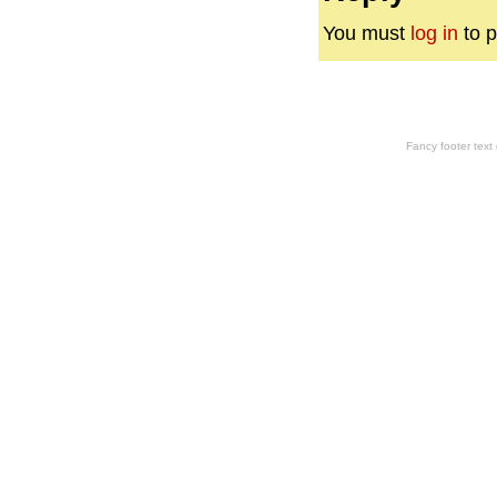
You must
log in
to p
Fancy footer tex