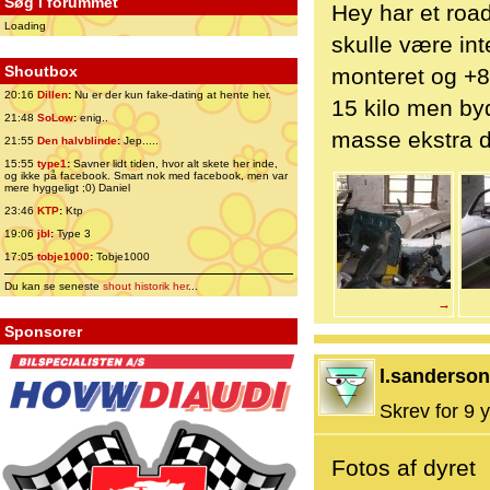
Søg i forummet
Hey har et road
Loading
skulle være int
Shoutbox
monteret og +8
20:16
Dillen
:
Nu er der kun fake-dating at hente her.
15 kilo men by
21:48
SoLow
:
enig..
masse ekstra d
21:55
Den halvblinde
:
Jep.....
15:55
type1
:
Savner lidt tiden, hvor alt skete her inde,
og ikke på facebook. Smart nok med facebook, men var
mere hyggeligt ;0) Daniel
23:46
KTP
:
Ktp
19:06
jbl
:
Type 3
17:05
tobje1000
:
Tobje1000
Du kan se seneste
shout historik her
...
→
Sponsorer
l.sanderson
Skrev for 9 y
Fotos af dyret