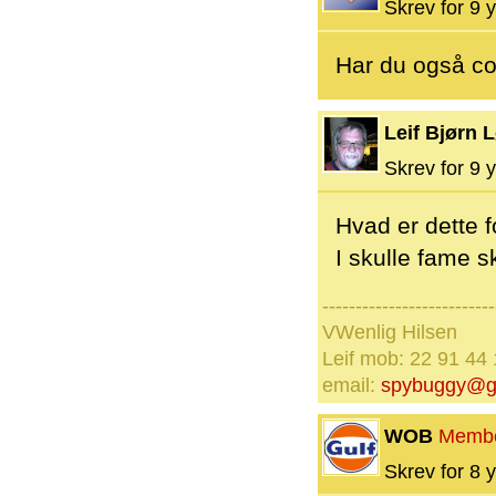
Skrev for 9 y
Har du også cor
Leif Bjørn 
Skrev for 9 y
Hvad er dette 
I skulle fame 
--------------------------
VWenlig Hilsen
Leif mob: 22 91 44
email:
spybuggy@g
WOB
Memb
Skrev for 8 y