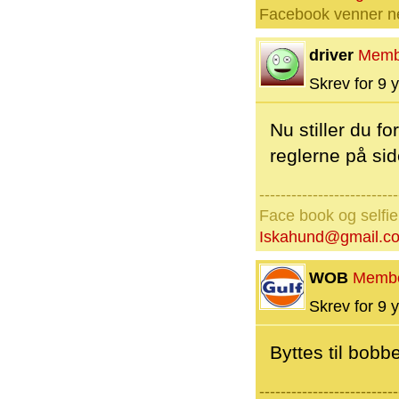
Facebook venner nej
driver
Memb
Skrev for 9 y
Nu stiller du f
reglerne på side
--------------------------
Face book og selfi
Iskahund@gmail.c
WOB
Memb
Skrev for 9 y
Byttes til bobbe
--------------------------