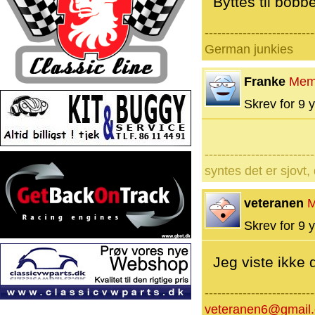
Byttes til bobbe
--------------------------
German junkies
Franke
Mem
Skrev for 9 y
--------------------------
syntes det er sjovt, 
veteranen
M
Skrev for 9 y
Jeg viste ikke 
--------------------------
veteranen6@gmail