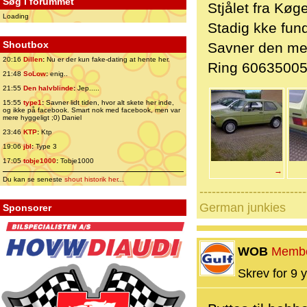
Søg i forummet
Stjålet fra Kø
Loading
Stadig kke fun
Shoutbox
Savner den meg
20:16
Dillen
:
Nu er der kun fake-dating at hente her.
Ring 6063500
21:48
SoLow
:
enig..
21:55
Den halvblinde
:
Jep.....
15:55
type1
:
Savner lidt tiden, hvor alt skete her inde,
og ikke på facebook. Smart nok med facebook, men var
mere hyggeligt ;0) Daniel
23:46
KTP
:
Ktp
19:06
jbl
:
Type 3
17:05
tobje1000
:
Tobje1000
→
Du kan se seneste
shout historik her
...
--------------------------
German junkies
Sponsorer
WOB
Memb
Skrev for 9 y