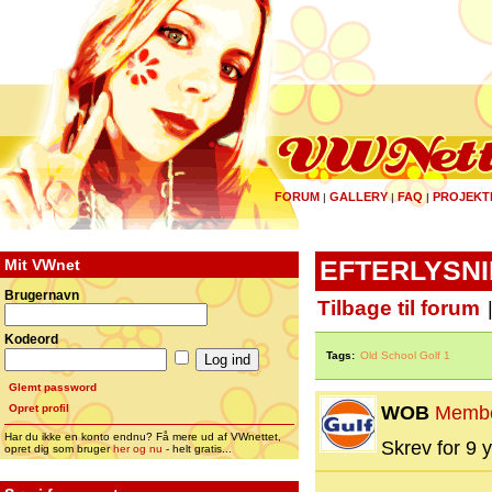
FORUM
GALLERY
FAQ
PROJEKT
|
|
|
Mit VWnet
EFTERLYSNING
Brugernavn
Tilbage til forum
Kodeord
Tags:
Old School Golf 1
Glemt password
Opret profil
WOB
Memb
Har du ikke en konto endnu? Få mere ud af VWnettet,
Skrev for 9 y
opret dig som bruger
her og nu
- helt gratis...