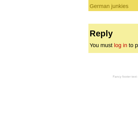
German junkies
Reply
You must
log in
to p
Fancy footer tex