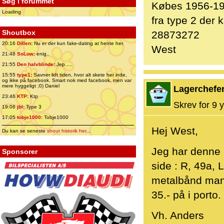
Søg i forummet
Købes 1956-195
Loading
fra type 2 der
Shoutbox
28873272
20:16
Dillen
:
Nu er der kun fake-dating at hente her.
West
21:48
SoLow
:
enig..
21:55
Den halvblinde
:
Jep.....
15:55
type1
:
Savner lidt tiden, hvor alt skete her inde,
og ikke på facebook. Smart nok med facebook, men var
mere hyggeligt ;0) Daniel
Lagerchefe
23:46
KTP
:
Ktp
Skrev for 9 y
19:06
jbl
:
Type 3
17:05
tobje1000
:
Tobje1000
Hej West,
Du kan se seneste
shout historik her
...
Jeg har denne h
Sponsorer
side : R, 49a, 
metalbånd mang
35.- på i porto.
Vh. Anders