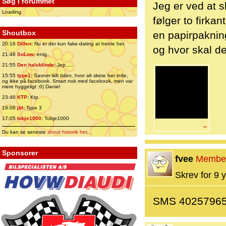
Søg i forummet
Jeg er ved at s
Loading
følger to firka
Shoutbox
en papirpaknin
20:16
Dillen
:
Nu er der kun fake-dating at hente her.
og hvor skal d
21:48
SoLow
:
enig..
21:55
Den halvblinde
:
Jep.....
15:55
type1
:
Savner lidt tiden, hvor alt skete her inde,
og ikke på facebook. Smart nok med facebook, men var
mere hyggeligt ;0) Daniel
23:46
KTP
:
Ktp
19:06
jbl
:
Type 3
17:05
tobje1000
:
Tobje1000
→
Du kan se seneste
shout historik her
...
Sponsorer
fvee
Membe
Skrev for 9 y
SMS 4025796