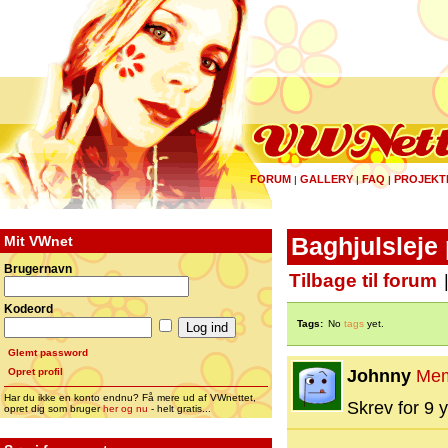
FORUM
GALLERY
FAQ
PROJEKT
|
|
|
Mit VWnet
Baghjulsleje
Brugernavn
Tilbage til forum
Kodeord
Tags:
No
tags
yet.
Glemt password
Opret profil
Johnny
Me
Har du ikke en konto endnu? Få mere ud af VWnettet,
Skrev for 9 y
opret dig som bruger
her og nu
- helt gratis...