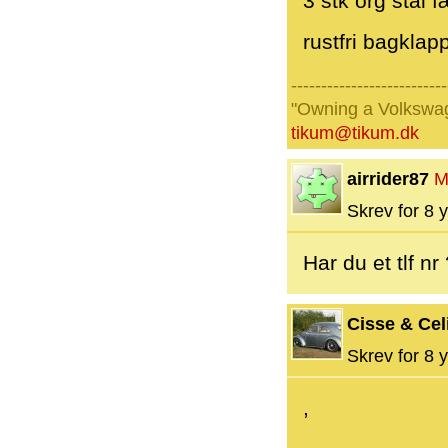
3 stk org stål
rustfri bagkla
--------------------------
"Owning a Volkswage
tikum@tikum.dk
airrider87
M
Skrev for 8 y
Har du et tlf nr
Cisse & Cel
Skrev for 8 y
,