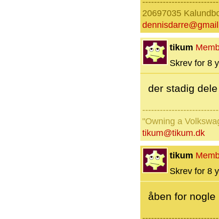
--------------------------
20697035 Kalundb
dennisdarre@gmai
tikum
Memb
Skrev for 8 y
der stadig del
--------------------------
"Owning a Volkswage
tikum@tikum.dk
tikum
Memb
Skrev for 8 y
åben for nogle
--------------------------