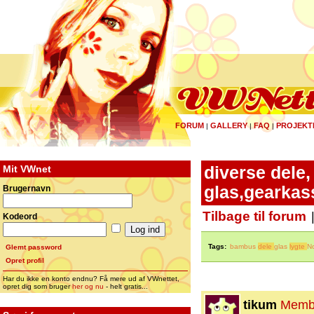
FORUM
GALLERY
FAQ
PROJEKT
|
|
|
Mit VWnet
diverse dele
glas,gearkas
Brugernavn
Tilbage til forum
Kodeord
Tags:
bambus
dele
glas
lygte
N
Glemt password
Opret profil
Har du ikke en konto endnu? Få mere ud af VWnettet,
opret dig som bruger
her og nu
- helt gratis...
tikum
Memb