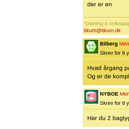
der er en
--------------------------
"Owning a Volkswage
tikum@tikum.dk
Bilberg
Mem
Skrev for 8 y
Hvad årgang pa
Og er de komp
NYBOE
Me
Skrev for 8 y
Har du 2 bagly