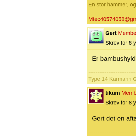
En stor hammer, og 
Mtec40574058@gm
Gert
Membe
Skrev for 8 y
Er bambushylde
--------------------------
Type 14 Karmann G
tikum
Memb
Skrev for 8 y
Gert det en afta
--------------------------