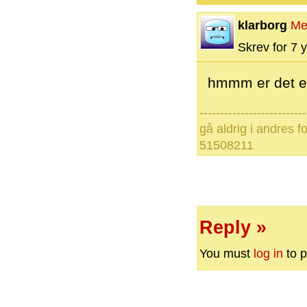
klarborg
Me
Skrev for 7 y
hmmm er det et
--------------------------
gå aldrig i andres 
51508211
Reply »
You must
log in
to p