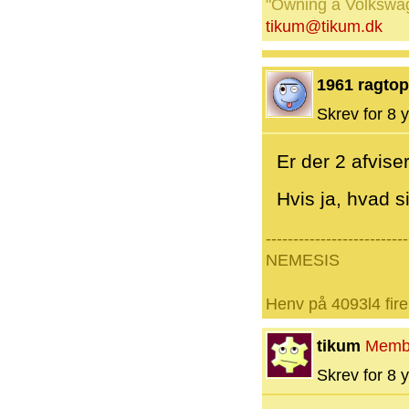
"Owning a Volkswage
tikum@tikum.dk
1961 ragtop
Skrev for 8 y
Er der 2 afvise
Hvis ja, hvad si
--------------------------
NEMESIS
Henv på 4093l4 fire
tikum
Memb
Skrev for 8 y