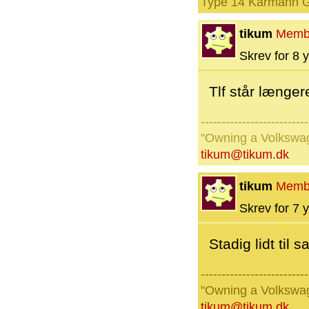
Type 14 Karmann G
tikum
Memb
Skrev for 8 y
Tlf står længer
--------------------------
"Owning a Volkswage
tikum@tikum.dk
tikum
Memb
Skrev for 7 y
Stadig lidt til s
--------------------------
"Owning a Volkswage
tikum@tikum.dk