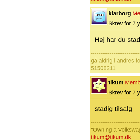
klarborg
Me
Skrev for 7 y
Hej har du stad
--------------------------
gå aldrig i andres 
51508211
tikum
Memb
Skrev for 7 y
stadig tilsalg
--------------------------
"Owning a Volkswage
tikum@tikum.dk