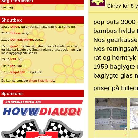
Søg i forummet
Skrev for 8 y
Loading
Shoutbox
pop outs 3000 
20:16
Dillen
:
Nu er der kun fake-dating at hente her.
bambus hylde t
21:48
SoLow
:
enig..
Nos gearkasse
21:55
Den halvblinde
:
Jep.....
15:55
type1
:
Savner lidt tiden, hvor alt skete her inde,
Nos retningsaf
og ikke på facebook. Smart nok med facebook, men var
mere hyggeligt ;0) Daniel
rat og horntryk
23:46
KTP
:
Ktp
1959 baglygte 
19:06
jbl
:
Type 3
17:05
tobje1000
:
Tobje1000
baglygte glas n
Du kan se seneste
shout historik her
...
priser på bille
Sponsorer
→