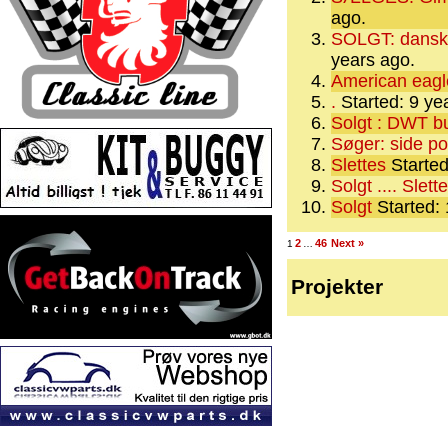
ago.
SOLGT: dansk 
years ago.
American eagl
.
Started: 9 ye
Solgt : DWT bu
Søger: side po
Slettes
Started
Solgt .... Slett
Solgt
Started:
2
46
Next »
1
…
Projekter