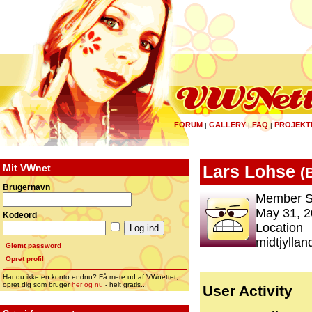
FORUM
GALLERY
FAQ
PROJEKT
|
|
|
Mit VWnet
Lars Lohse
(
Brugernavn
Member S
May 31, 2
Kodeord
Location
midtjyllan
Glemt password
Opret profil
Har du ikke en konto endnu? Få mere ud af VWnettet,
opret dig som bruger
her og nu
- helt gratis...
User Activity