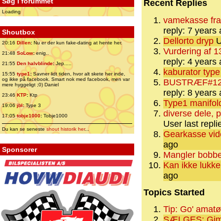
Søg i forummet
Recent Replies
Loading
vamekasse fra
reply: 7 years
Shoutbox
Dellorto dryp
U
20:16
Dillen
:
Nu er der kun fake-dating at hente her.
Vurdering af 1
21:48
SoLow
:
enig..
reply: 4 years
21:55
Den halvblinde
:
Jep.....
kaburator type
15:55
type1
:
Savner lidt tiden, hvor alt skete her inde,
og ikke på facebook. Smart nok med facebook, men var
BUSTRÆF#12 8
mere hyggeligt ;0) Daniel
reply: 8 years
23:46
KTP
:
Ktp
Type1 manifol
19:06
jbl
:
Type 3
diverse dele, 
17:05
tobje1000
:
Tobje1000
User last repl
Du kan se seneste
shout historik her
...
Gearkasse vid
ago
Sponsorer
Mangler bobbe
Kan ikke lukk
ago
Topics Started
Tip: Go' amat
SÆLGES: Gimle