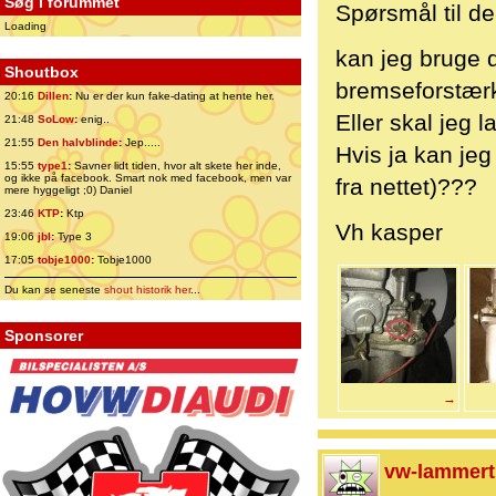
Søg i forummet
Spørsmål til d
Loading
kan jeg bruge 
Shoutbox
bremseforstærk
20:16
Dillen
:
Nu er der kun fake-dating at hente her.
Eller skal jeg 
21:48
SoLow
:
enig..
21:55
Den halvblinde
:
Jep.....
Hvis ja kan jeg
15:55
type1
:
Savner lidt tiden, hvor alt skete her inde,
og ikke på facebook. Smart nok med facebook, men var
fra nettet)???
mere hyggeligt ;0) Daniel
23:46
KTP
:
Ktp
Vh kasper
19:06
jbl
:
Type 3
17:05
tobje1000
:
Tobje1000
Du kan se seneste
shout historik her
...
Sponsorer
→
vw-lammert