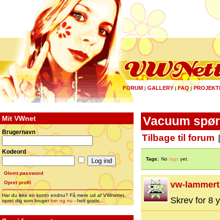
FORUM
GALLERY
FAQ
PROJEKT
|
|
|
Mit VWnet
Vacuum spørs
Brugernavn
Tilbage til forum
Kodeord
Tags:
No
tags
yet.
Glemt password
Opret profil
vw-lammert
Har du ikke en konto endnu? Få mere ud af VWnettet,
Skrev for 8 y
opret dig som bruger
her og nu
- helt gratis...