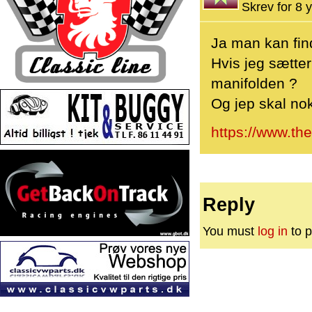
Skrev for 8 y
Ja man kan fin
Hvis jeg sætter
manifolden ?
Og jep skal no
https://www.t
Reply
You must
log in
to p