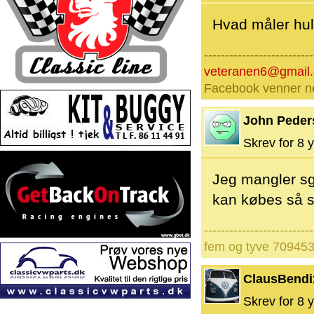
Hvad måler hull
--------------------------
veteranen6@gmail
Facebook venner nej
John Peder
Skrev for 8 y
Jeg mangler sg
kan købes så si
--------------------------
fem og tyve 70945
ClausBendi
Skrev for 8 y