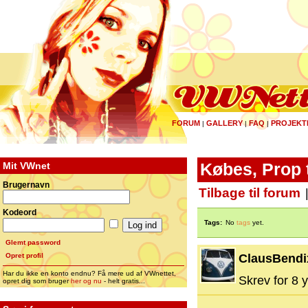
FORUM
GALLERY
FAQ
PROJEKT
|
|
|
Mit VWnet
Købes, Prop t
Brugernavn
Tilbage til forum
Kodeord
Tags:
No
tags
yet.
Glemt password
Opret profil
ClausBendi
Har du ikke en konto endnu? Få mere ud af VWnettet,
Skrev for 8 y
opret dig som bruger
her og nu
- helt gratis...