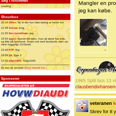
Søg i forummet
Mangler en prop
Loading
jeg kan købe.
Shoutbox
20:16
Dillen
:
Nu er der kun fake-dating at hente her.
21:48
SoLow
:
enig..
21:55
Den halvblinde
:
Jep.....
15:55
type1
:
Savner lidt tiden, hvor alt skete her inde,
og ikke på facebook. Smart nok med facebook, men var
mere hyggeligt ;0) Daniel
→
23:46
KTP
:
Ktp
19:06
jbl
:
Type 3
--------------------------
17:05
tobje1000
:
Tobje1000
Du kan se seneste
shout historik her
...
Sponsorer
1965 Split bus 13 v
clausbendixhanse
veteranen
M
Skrev for 8 y