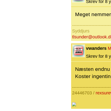
Skrev for 8 y
Meget nemmere o
--------------------------
Syddjurs
tlsunder@outlook.d
vwanders
M
Skrev for 8 y
Næsten endnu n
Koster ingentin
--------------------------
24446703 /
rexsur