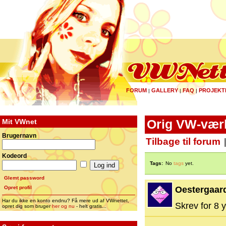
FORUM
GALLERY
FAQ
PROJEKT
|
|
|
Mit VWnet
Orig VW-værkt
Brugernavn
Tilbage til forum
Kodeord
Tags:
No
tags
yet.
Glemt password
Opret profil
Oestergaar
Har du ikke en konto endnu? Få mere ud af VWnettet,
Skrev for 8 y
opret dig som bruger
her og nu
- helt gratis...