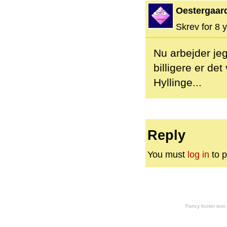
Oestergaar
Skrev for 8 y
Nu arbejder je
billigere er de
Hyllinge...
Reply
You must
log in
to p
Fancy footer tex