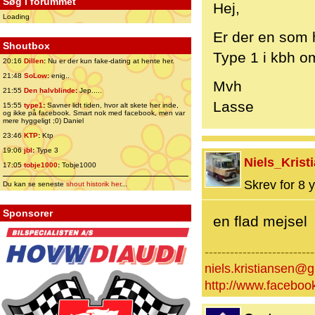
Søg i forummet
Hej,
Loading
Er der en som h
Shoutbox
Type 1 i kbh o
20:16
Dillen
:
Nu er der kun fake-dating at hente her.
21:48
SoLow
:
enig..
Mvh
21:55
Den halvblinde
:
Jep.....
Lasse
15:55
type1
:
Savner lidt tiden, hvor alt skete her inde,
og ikke på facebook. Smart nok med facebook, men var
mere hyggeligt ;0) Daniel
23:46
KTP
:
Ktp
19:06
jbl
:
Type 3
Niels_Krist
17:05
tobje1000
:
Tobje1000
Skrev for 8 y
Du kan se seneste
shout historik her
...
Sponsorer
en flad mejsel
--------------------------
niels.kristiansen@
http://www.facebook