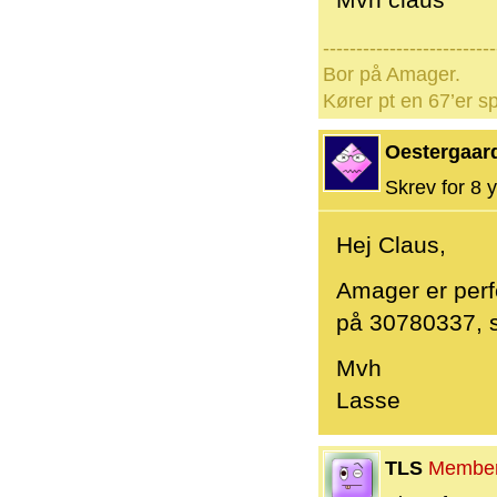
Mvh claus
--------------------------
Bor på Amager.
Kører pt en 67’er sp
Oestergaar
Skrev for 8 y
Hej Claus,
Amager er perf
på 30780337, s
Mvh
Lasse
TLS
Membe