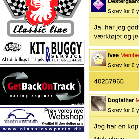
Oestergaar
Skrev for 8 y
Ja, har jeg go
værktøjet og je
fvee
Membe
Skrev for 8 y
40257965
Dogfather
M
Skrev for 8 y
Jeg har en kop