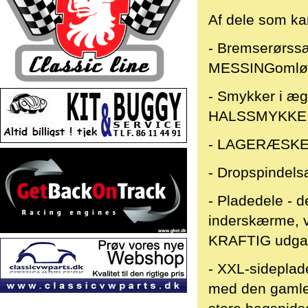
Af dele som kan
- Bremserørssæ
MESSINGomlø
- Smykker i æ
HALSSMYKKE
- LAGERÆSKE
- Dropspindelsæ
- Pladedele - 
inderskærme, v
KRAFTIG udga
- XXL-sideplad
med den gamle m