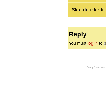
Skal du ikke ti
Reply
You must
log in
to p
Fancy footer tex