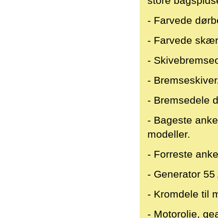
store bagspids
- Farvede dørb
- Farvede skæ
- Skivebremse
- Bremseskiver
- Bremsedele d
- Bageste anker
modeller.
- Forreste anke
- Generator 55
- Kromdele til 
- Motorolie, g