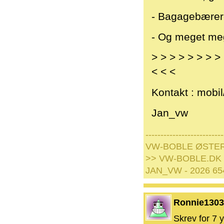
- Bagagebærere
- Og meget meg
> > > > > > >
< < <
Kontakt : mobil
Jan_vw
--------------------------
VW-BOBLE ØSTE
>> VW-BOBLE.DK
JAN_VW - 2026 65
Ronnie1303
Skrev for 7 y