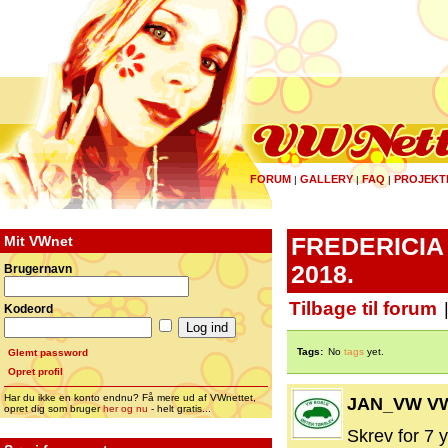
FORUM
GALLERY
FAQ
PROJEKT
|
|
|
Mit VWnet
FREDERICIA
2018.
Brugernavn
Tilbage til forum
Kodeord
Tags:
No
tags
yet.
Glemt password
Opret profil
Har du ikke en konto endnu? Få mere ud af VWnettet,
JAN_VW V
opret dig som bruger
her og nu
- helt gratis...
Skrev for 7 y