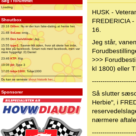
Søg i forummet
Loading
HUSK - Vetera
Shoutbox
FREDERICIA - D
20:16
Dillen
:
Nu er der kun fake-dating at hente her.
16.
21:48
SoLow
:
enig..
21:55
Den halvblinde
:
Jep.....
Jeg står, vanen
15:55
type1
:
Savner lidt tiden, hvor alt skete her inde,
og ikke på facebook. Smart nok med facebook, men var
Forudbestilling
mere hyggeligt ;0) Daniel
>>> Forudbesti
23:46
KTP
:
Ktp
19:06
jbl
:
Type 3
kl 1800) eller
17:05
tobje1000
:
Tobje1000
--------------------
Du kan se seneste
shout historik her
...
Sponsorer
Så slutter sæs
Herbie", i FR
reservedelslage
nærmere aftale
--------------------