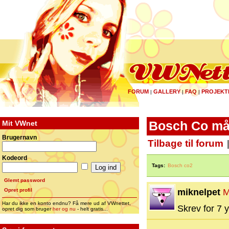
FORUM
GALLERY
FAQ
PROJEKT
|
|
|
Mit VWnet
Bosch Co må
Brugernavn
Tilbage til forum
Kodeord
Tags:
Bosch co2
Glemt password
Opret profil
miknelpet
M
Har du ikke en konto endnu? Få mere ud af VWnettet,
Skrev for 7 y
opret dig som bruger
her og nu
- helt gratis...