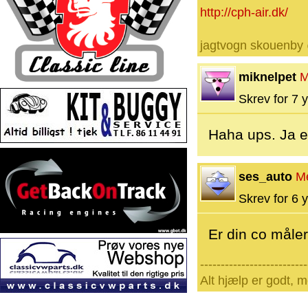
http://cph-air.dk/
jagtvogn skouenby
miknelpet
M
Skrev for 7 y
Haha ups. Ja en
ses_auto
M
Skrev for 6 y
Er din co måle
--------------------------
Alt hjælp er godt, 