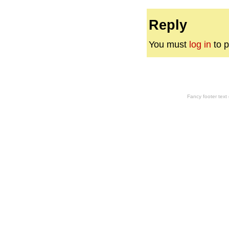
Reply
You must
log in
to p
Fancy footer tex