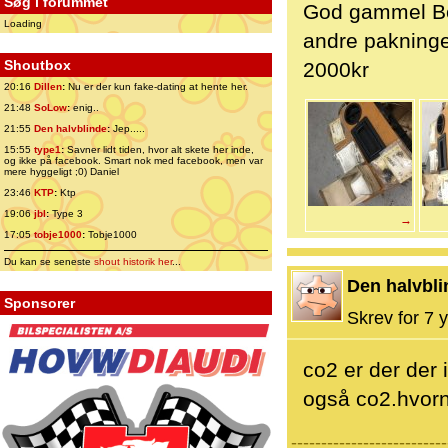
Søg i forummet
God gammel Bos
Loading
andre pakninger
Shoutbox
2000kr
20:16
Dillen
:
Nu er der kun fake-dating at hente her.
21:48
SoLow
:
enig..
21:55
Den halvblinde
:
Jep.....
15:55
type1
:
Savner lidt tiden, hvor alt skete her inde,
og ikke på facebook. Smart nok med facebook, men var
mere hyggeligt ;0) Daniel
23:46
KTP
:
Ktp
19:06
jbl
:
Type 3
→
17:05
tobje1000
:
Tobje1000
Du kan se seneste
shout historik her
...
Den halvbli
Sponsorer
Skrev for 7 y
co2 er der der 
også co2.hvornå
--------------------------