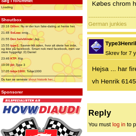
Søg i forummet
Købes chrom hj
Loading
--------------------------
Shoutbox
German junkies
20:16
Dillen
:
Nu er der kun fake-dating at hente her.
21:48
SoLow
:
enig..
21:55
Den halvblinde
:
Jep.....
Type3Henri
15:55
type1
:
Savner lidt tiden, hvor alt skete her inde,
og ikke på facebook. Smart nok med facebook, men var
Skrev for 7 y
mere hyggeligt ;0) Daniel
23:46
KTP
:
Ktp
19:06
jbl
:
Type 3
Hejsa ... har fir
17:05
tobje1000
:
Tobje1000
Du kan se seneste
shout historik her
...
vh Henrik 614
Sponsorer
Reply
You must
log in
to p