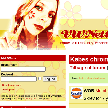
FORUM
GALLERY
FAQ
PROJEKT
|
|
|
Mit VWnet
Købes chrom 
Brugernavn
Tilbage til forum
Kodeord
Tags:
Købes chrom hjulkapsler
Glemt password
Opret profil
WOB
Memb
Har du ikke en konto endnu? Få mere ud af VWnettet,
Skrev for 7 y
opret dig som bruger
her og nu
- helt gratis...