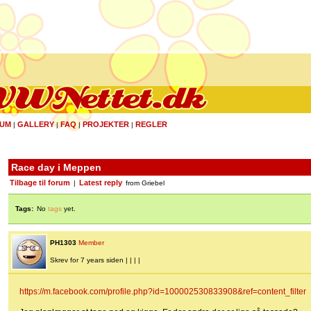
UM
GALLERY
FAQ
PROJEKTER
REGLER
|
|
|
|
Race day i Meppen
Tilbage til forum
Latest reply
|
from Griebel
Tags:
No
tags
yet.
PH1303
Member
Skrev for 7 years siden | | | |
https://m.facebook.com/profile.php?id=100002530833908&ref=content_filter