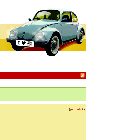
(
permalink
)