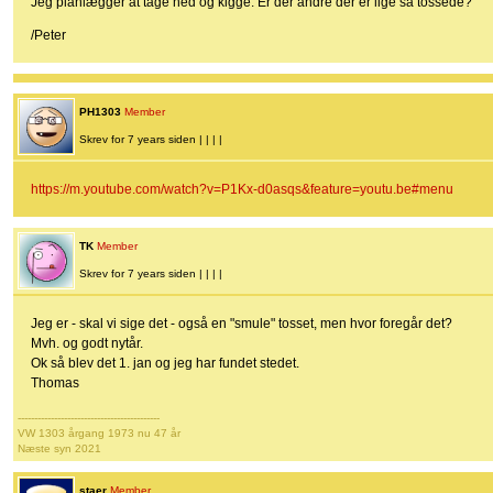
Jeg planlægger at tage ned og kigge. Er der andre der er lige så tossede?
/Peter
PH1303
Member
Skrev for 7 years siden | | | |
https://m.youtube.com/watch?v=P1Kx-d0asqs&feature=youtu.be#menu
TK
Member
Skrev for 7 years siden | | | |
Jeg er - skal vi sige det - også en "smule" tosset, men hvor foregår det?
Mvh. og godt nytår.
Ok så blev det 1. jan og jeg har fundet stedet.
Thomas
-------------------------------------------
VW 1303 årgang 1973 nu 47 år
Næste syn 2021
staer
Member