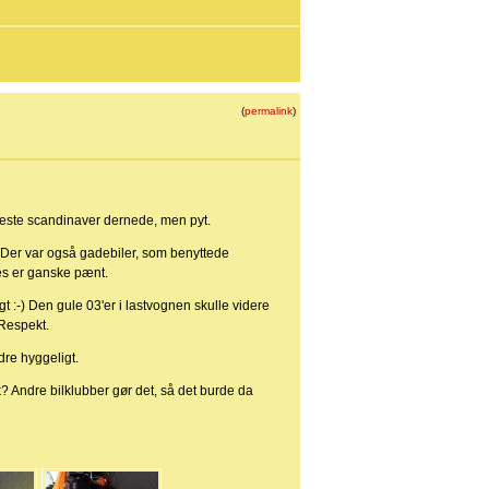
(
permalink
)
neste scandinaver dernede, men pyt.
 Der var også gadebiler, som benyttede
synes er ganske pænt.
igt :-) Den gule 03'er i lastvognen skulle videre
 Respekt.
dre hyggeligt.
? Andre bilklubber gør det, så det burde da