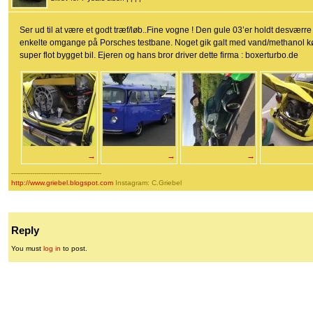
Ser ud til at være et godt træf/løb..Fine vogne ! Den gule 03’er holdt desværre 
enkelte omgange på Porsches testbane. Noget gik galt med vand/methanol kø
super flot bygget bil. Ejeren og hans bror driver dette firma : boxerturbo.de
→
→
→
-------------------------------------------
http://www.griebel.blogspot.com
Instagram: C.Griebel
Reply
You must
log in
to post.