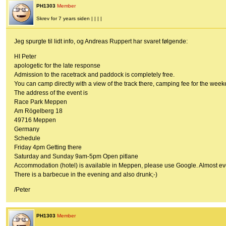
PH1303
Member
Skrev for 7 years siden | | | |
Jeg spurgte til lidt info, og Andreas Ruppert har svaret følgende:
HI Peter
apologetic for the late response
Admission to the racetrack and paddock is completely free.
You can camp directly with a view of the track there, camping fee for the wee
The address of the event is
Race Park Meppen
Am Rögelberg 18
49716 Meppen
Germany
Schedule
Friday 4pm Getting there
Saturday and Sunday 9am-5pm Open pitlane
Accommodation (hotel) is available in Meppen, please use Google. Almost eve
There is a barbecue in the evening and also drunk;-)
/Peter
PH1303
Member