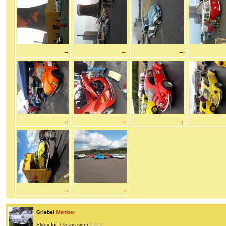
→
→
→
→
→
→
→
→
Griebel
Member
Skrev for 7 years siden | | | |