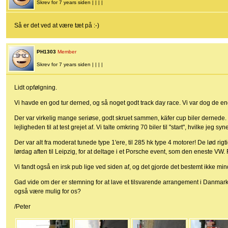
Skrev for 7 years siden | | | |
Så er det ved at være tæt på :-)
PH1303
Member
Skrev for 7 years siden | | | |
Lidt opfølgning.
Vi havde en god tur derned, og så noget godt track day race. Vi var dog de e
Der var virkelig mange seriøse, godt skruet sammen, käfer cup biler dernede.
lejligheden til at test grejet af. Vi talte omkring 70 biler til "start", hvilke jeg 
Der var alt fra moderat tunede type 1'ere, til 285 hk type 4 motorer! De lød rigt
lørdag aften til Leipzig, for at deltage i et Porsche event, som den eneste VW.
Vi fandt også en irsk pub lige ved siden af, og det gjorde det bestemt ikke min
Gad vide om der er stemning for at lave et tilsvarende arrangement i Danmark
også være mulig for os?
/Peter