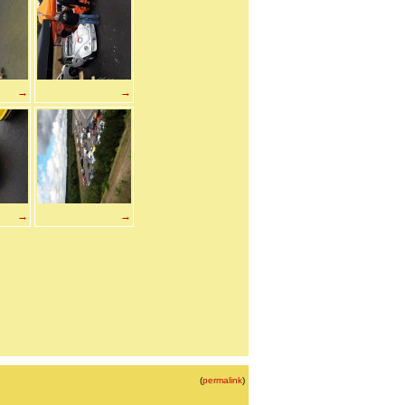
→
→
→
→
(
permalink
)