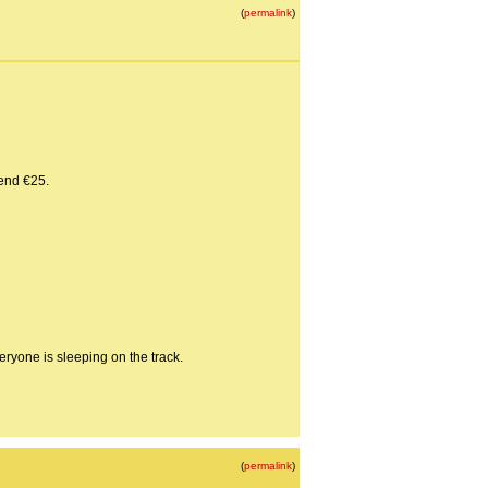
(
permalink
)
kend €25.
ryone is sleeping on the track.
(
permalink
)