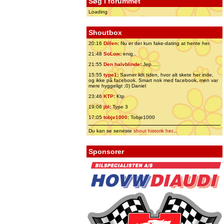
Søg i forummet
Loading
Shoutbox
20:16
Dillen
:
Nu er der kun fake-dating at hente her.
21:48
SoLow
:
enig..
21:55
Den halvblinde
:
Jep.....
15:55
type1
:
Savner lidt tiden, hvor alt skete her inde,
og ikke på facebook. Smart nok med facebook, men var
mere hyggeligt ;0) Daniel
23:46
KTP
:
Ktp
19:06
jbl
:
Type 3
17:05
tobje1000
:
Tobje1000
Du kan se seneste
shout historik her
...
Sponsorer