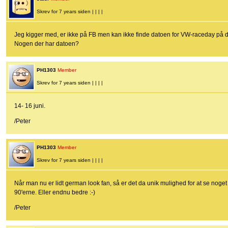
Skrev for 7 years siden | | | |
Jeg kigger med, er ikke på FB men kan ikke finde datoen for VW-raceday p
Nogen der har datoen?
PH1303
Member
Skrev for 7 years siden | | | |
14- 16 juni.
/Peter
PH1303
Member
Skrev for 7 years siden | | | |
Når man nu er lidt german look fan, så er det da unik mulighed for at se noget
90'erne. Eller endnu bedre :-)
/Peter