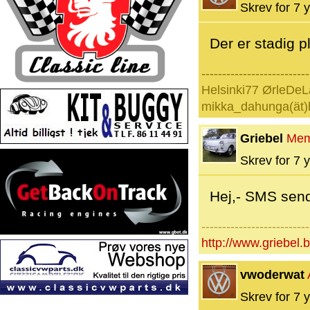
Skrev for 7 y
Der er stadig pla
--------------------------
Helsinki77 ØrleDeL
mikka_dahunga(ät)
Griebel
Mem
Skrev for 7 y
Hej,- SMS send
--------------------------
http://www.griebel.
vwoderwat
Skrev for 7 y