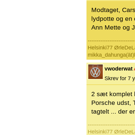
Modtaget, Carst
lydpotte og en 
Ann Mette og Ja
--------------------------
Helsinki77 ØrleDeL
mikka_dahunga(ät)
vwoderwat
Skrev for 7 y
2 sæt komplet h
Porsche udst, T
tagtelt ... der er
--------------------------
Helsinki77 ØrleDeL