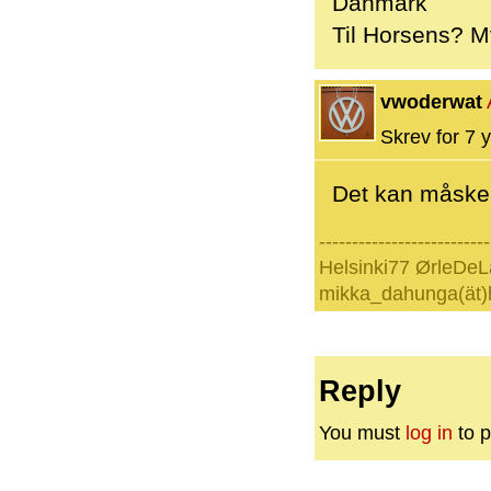
Danmark
Til Horsens? 
vwoderwat
Skrev for 7 y
Det kan måske 
--------------------------
Helsinki77 ØrleDeL
mikka_dahunga(ät)
Reply
You must
log in
to p