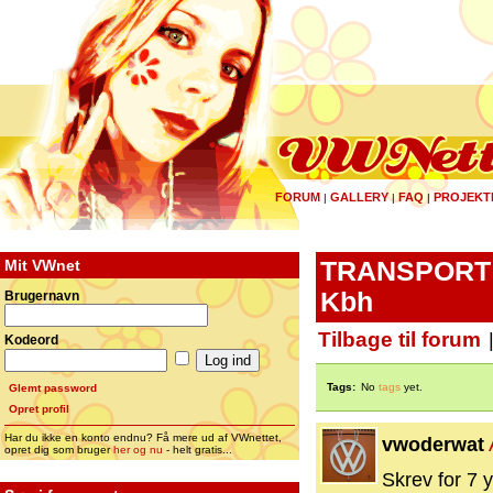
FORUM
GALLERY
FAQ
PROJEKT
|
|
|
Mit VWnet
TRANSPORT ti
Kbh
Brugernavn
Tilbage til forum
Kodeord
Tags:
No
tags
yet.
Glemt password
Opret profil
Har du ikke en konto endnu? Få mere ud af VWnettet,
vwoderwat
opret dig som bruger
her og nu
- helt gratis...
Skrev for 7 y