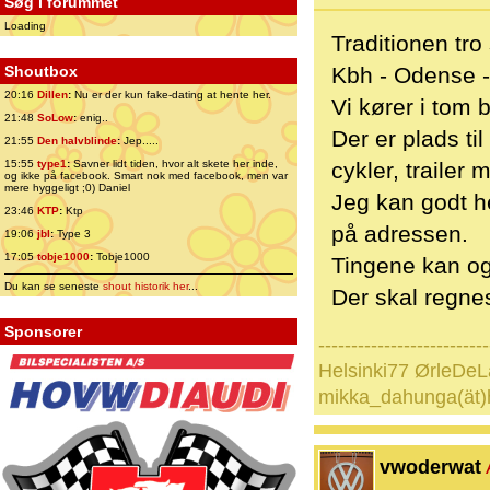
Søg i forummet
Loading
Traditionen tro
Shoutbox
Kbh - Odense -
20:16
Dillen
:
Nu er der kun fake-dating at hente her.
Vi kører i tom
21:48
SoLow
:
enig..
Der er plads til
21:55
Den halvblinde
:
Jep.....
15:55
type1
:
Savner lidt tiden, hvor alt skete her inde,
cykler, trailer 
og ikke på facebook. Smart nok med facebook, men var
mere hyggeligt ;0) Daniel
Jeg kan godt he
23:46
KTP
:
Ktp
på adressen.
19:06
jbl
:
Type 3
17:05
tobje1000
:
Tobje1000
Tingene kan ogs
Du kan se seneste
shout historik her
...
Der skal regnes
Sponsorer
--------------------------
Helsinki77 ØrleDeL
mikka_dahunga(ät)
vwoderwat