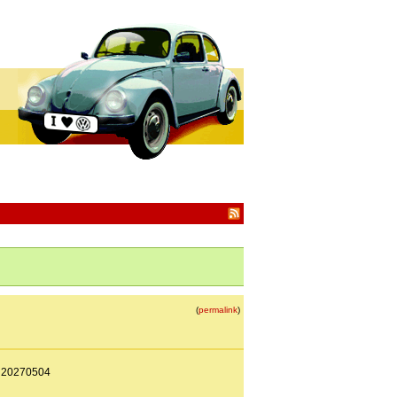
(
permalink
)
 - 20270504