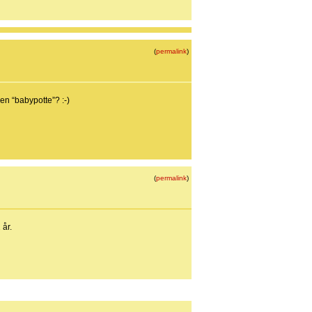
(
permalink
)
en “babypotte”? :-)
(
permalink
)
 år.