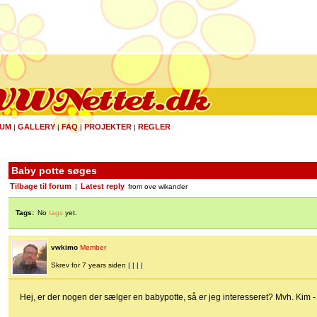
UM
GALLERY
FAQ
PROJEKTER
REGLER
|
|
|
|
Baby potte søges
Tilbage til forum
Latest reply
|
from ove wikander
Tags:
No
tags
yet.
vwkimo
Member
Skrev for 7 years siden | | | |
Hej, er der nogen der sælger en babypotte, så er jeg interesseret? Mvh. Kim