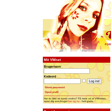
FOR
Mit VWnet
Brugernavn
Kodeord
Glemt password
Opret profil
Har du ikke en konto endnu? Få mere ud af VWnettet,
opret dig som bruger
her og nu
- helt gratis...