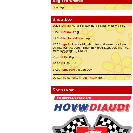
Søg i forummet
Loading
Shoutbox
20:16
Dillen
:
Nu er der kun fake-dating at hente her.
21:48
SoLow
:
enig..
21:55
Den halvblinde
:
Jep.....
15:55
type1
:
Savner lidt tiden, hvor alt skete her inde,
og ikke på facebook. Smart nok med facebook, men var
mere hyggeligt ;0) Daniel
23:46
KTP
:
Ktp
19:06
jbl
:
Type 3
17:05
tobje1000
:
Tobje1000
Du kan se seneste
shout historik her
...
Sponsorer