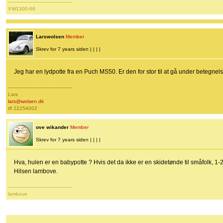
-------------------------------------------
VW1300-68
Larswolsen
Member
Skrev for 7 years siden | | | |
Jeg har en lydpotte fra en Puch MS50. Er den for stor til at gå under betegnels
-------------------------------------------
Lars
lars@wolsen.dk
tlf 22254002
ove wikander
Member
Skrev for 7 years siden | | | |
Hva, hulen er en babypotte ? Hvis det da ikke er en skidetønde til småfolk, 1-2
Hilsen lambove.
-------------------------------------------
lambove