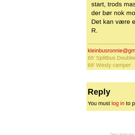
start, trods ma
der bør nok mon
Det kan være e
R.
--------------------------
kleinbusronnie@gm
65' Splitbus Double
68' Westy camper
Reply
You must
log in
to p
Fancy footer tex