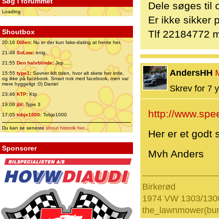
Søg i forummet
Dele søges til
Loading
Er ikke sikker 
Shoutbox
Tlf 22184772 
20:16
Dillen
:
Nu er der kun fake-dating at hente her.
21:48
SoLow
:
enig..
21:55
Den halvblinde
:
Jep.....
AndersHH
15:55
type1
:
Savner lidt tiden, hvor alt skete her inde,
og ikke på facebook. Smart nok med facebook, men var
mere hyggeligt ;0) Daniel
Skrev for 7 y
23:46
KTP
:
Ktp
19:06
jbl
:
Type 3
http://www.spe
17:05
tobje1000
:
Tobje1000
Du kan se seneste
shout historik her
...
Her er et godt s
Sponsorer
Mvh Anders
--------------------------
Birkerød
1974 VW 1303/130
the_lawnmower(bu