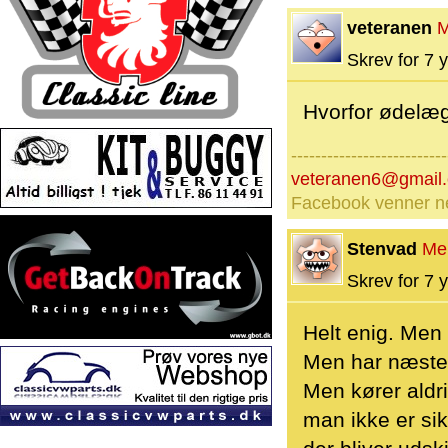
veteranen
M
Skrev for 7 y
Hvorfor ødelæg
--------------------------
veteranen6@gmail
Facebook venner nej
Stenvad
Me
Skrev for 7 y
Helt enig. Men 
Men har næsten
Men kører aldr
man ikke er sik