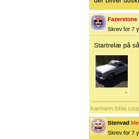
der bliver udski
Fazerstone
Skrev for 7 y
Startrelæ på s
→
--------------------------
Karmann Ghia coupe 
Stenvad
Me
Skrev for 7 y