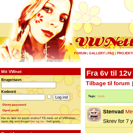
FORUM
GALLERY
FAQ
PROJEKT
|
|
|
Mit VWnet
Fra 6v til 12v
Brugernavn
Tilbage til forum
Kodeord
Tags:
hjælp
Glemt password
Opret profil
Stenvad
Me
Har du ikke en konto endnu? Få mere ud af VWnettet,
Skrev for 7 y
opret dig som bruger
her og nu
- helt gratis...