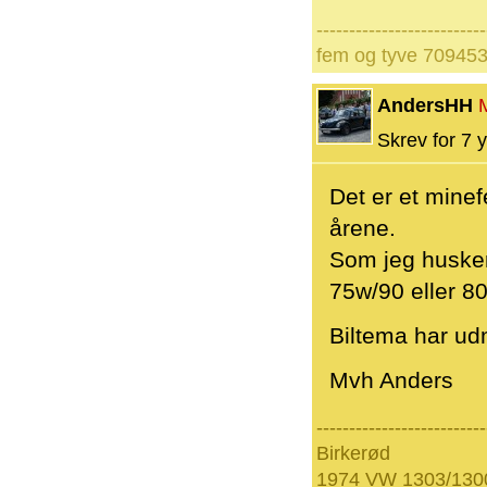
--------------------------
fem og tyve 70945
AndersHH
Skrev for 7 y
Det er et mine
årene.
Som jeg husker 
75w/90 eller 8
Biltema har ud
Mvh Anders
--------------------------
Birkerød
1974 VW 1303/130