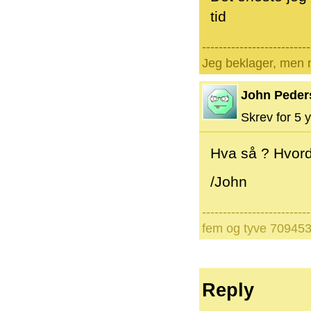
tid
--------------------------
Jeg beklager, men n
John Peder
Skrev for 5 y
Hva så ? Hvord
/John
--------------------------
fem og tyve 70945
Reply