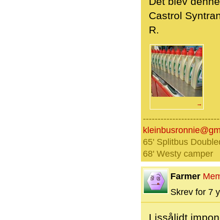
Det blev denne 
Castrol Syntra
R.
→
--------------------------
kleinbusronnie@gm
65' Splitbus Double
68' Westy camper
Farmer
Mem
Skrev for 7 y
Lissålidt impon