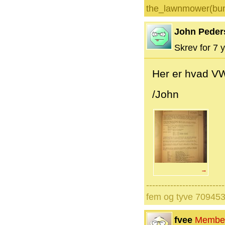
the_lawnmower(bu
John Peder
Skrev for 7 y
Her er hvad VW
/John
→
--------------------------
fem og tyve 70945
fvee
Membe