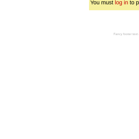
You must
log in
to p
Fancy footer tex