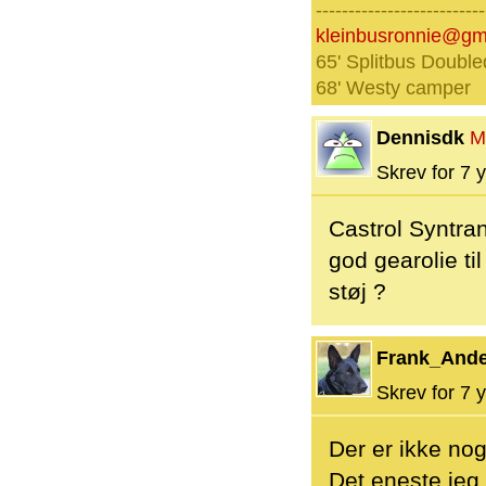
--------------------------
kleinbusronnie@gm
65' Splitbus Double
68' Westy camper
Dennisdk
M
Skrev for 7 y
Castrol Syntra
god gearolie ti
støj ?
Frank_And
Skrev for 7 y
Der er ikke nog
Det eneste jeg 