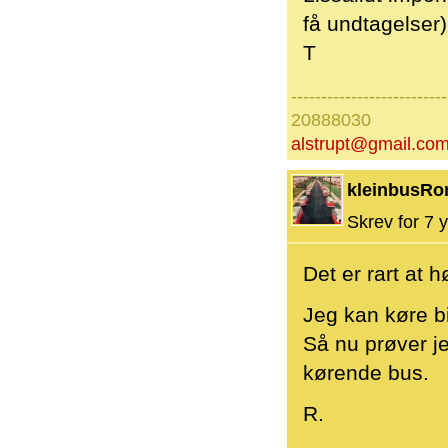
få undtagelser)
T
--------------------------
20888030
alstrupt@gmail.co
kleinbusRo
Skrev for 7 y
Det er rart at 
Jeg kan køre bi
Så nu prøver je
kørende bus.
R.