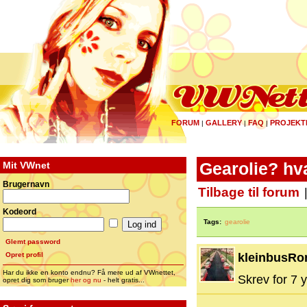
FORUM
GALLERY
FAQ
PROJEKT
|
|
|
Mit VWnet
Gearolie? hv
Brugernavn
Tilbage til forum
Kodeord
Tags:
gearolie
Glemt password
Opret profil
kleinbusRo
Har du ikke en konto endnu? Få mere ud af VWnettet,
Skrev for 7 y
opret dig som bruger
her og nu
- helt gratis...