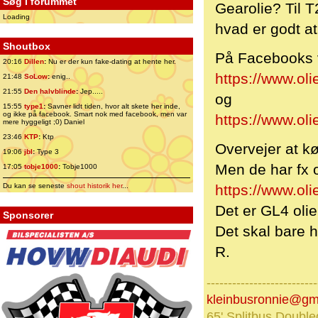
Søg i forummet
Gearolie? Til 
Loading
hvad er godt a
Shoutbox
På Facebooks v
20:16
Dillen
:
Nu er der kun fake-dating at hente her.
https://www.ol
21:48
SoLow
:
enig..
21:55
Den halvblinde
:
Jep.....
og
15:55
type1
:
Savner lidt tiden, hvor alt skete her inde,
og ikke på facebook. Smart nok med facebook, men var
https://www.oli
mere hyggeligt ;0) Daniel
23:46
KTP
:
Ktp
Overvejer at kø
19:06
jbl
:
Type 3
Men de har fx
17:05
tobje1000
:
Tobje1000
Du kan se seneste
shout historik her
...
https://www.ol
Det er GL4 olie 
Sponsorer
Det skal bare 
R.
--------------------------
kleinbusronnie@gm
65' Splitbus Double