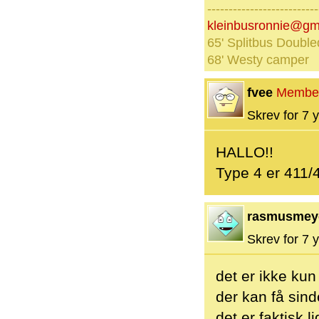
--------------------------
kleinbusronnie@gm
65' Splitbus Double
68' Westy camper
fvee
Membe
Skrev for 7 y
HALLO!!
Type 4 er 411/
rasmusmey
Skrev for 7 y
det er ikke kun 
der kan få sind
det er faktisk 