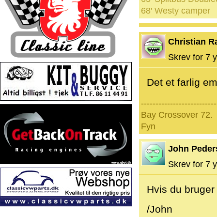
68' Westy camper
Christian 
Skrev for 7 y
Det et farlig e
--------------------------
Bay Crossover 72.
Fyn
John Peder
Skrev for 7 y
Hvis du bruger
/John