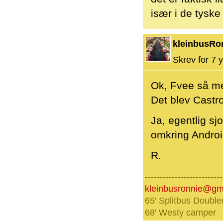
især i de tyske 
kleinbusRo
Skrev for 7 y
Ok, Fvee så me
Det blev Castro
Ja, egentlig s
omkring Androi
R.
--------------------------
kleinbusronnie@gm
65' Splitbus Double
68' Westy camper