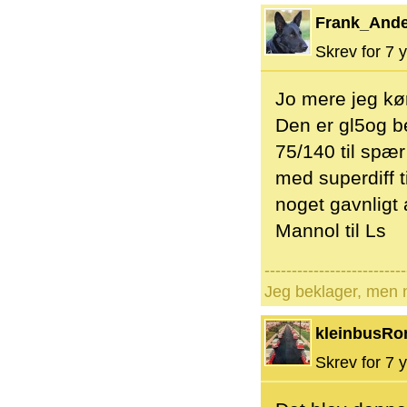
Frank_And
Skrev for 7 y
Jo mere jeg kør
Den er gl5og be
75/140 til spær
med superdiff t
noget gavnligt 
Mannol til Ls
--------------------------
Jeg beklager, men n
kleinbusRo
Skrev for 7 y