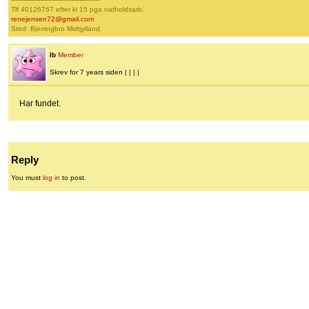
Tlf 40126767 efter kl 15 pga natholdsarb.
renejensen72@gmail.com
Sted: Bjerringbro Midtjylland
Ib
Member
Skrev for 7 years siden | | | |
Har fundet.
Reply
You must
log in
to post.