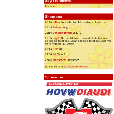
Søg i forummet
Loading
Shoutbox
20:16
Dillen
:
Nu er der kun fake-dating at hente her.
21:48
SoLow
:
enig..
21:55
Den halvblinde
:
Jep.....
15:55
type1
:
Savner lidt tiden, hvor alt skete her inde,
og ikke på facebook. Smart nok med facebook, men var
mere hyggeligt ;0) Daniel
23:46
KTP
:
Ktp
19:06
jbl
:
Type 3
17:05
tobje1000
:
Tobje1000
Du kan se seneste
shout historik her
...
Sponsorer