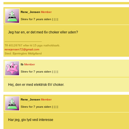
Rene_Jensen
Member
Skrev for 7 years siden | | | |
Jeg har en, er det med 6v choker eller uden?
-------------------------------------------
Tlf 40126767 efter kl 15 pga natholdsarb.
renejensen72@gmail.com
Sted: Bjerringbro Midtjylland
Ib
Member
Skrev for 7 years siden | | | |
Hej, den er med elektrisk 6V choker.
Rene_Jensen
Member
Skrev for 7 years siden | | | |
Har jeg, giv lyd ved interesse
-------------------------------------------