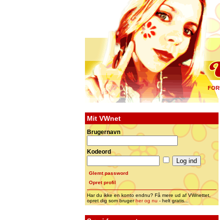
FOR
Mit VWnet
Brugernavn
Kodeord
Glemt password
Opret profil
Har du ikke en konto endnu? Få mere ud af VWnettet,
opret dig som bruger
her og nu
- helt gratis...