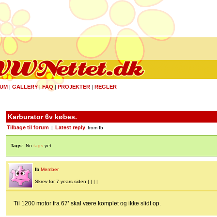
UM
GALLERY
FAQ
PROJEKTER
REGLER
|
|
|
|
Karburator 6v købes.
Tilbage til forum
Latest reply
|
from Ib
Tags:
No
tags
yet.
Ib
Member
Skrev for 7 years siden | | | |
Til 1200 motor fra 67’ skal være komplet og ikke slidt op.