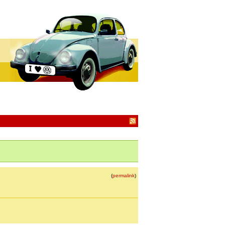
(
permalink
)