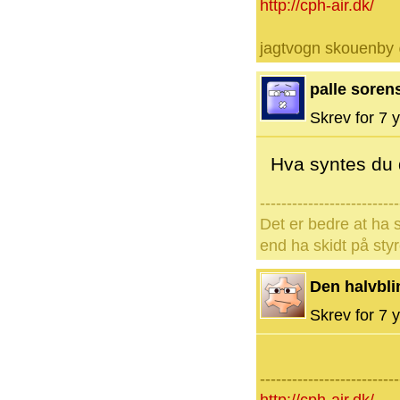
http://cph-air.dk/
jagtvogn skouenby
palle soren
Skrev for 7 y
Hva syntes du d
--------------------------
Det er bedre at ha s
end ha skidt på styr
Den halvbli
Skrev for 7 y
--------------------------