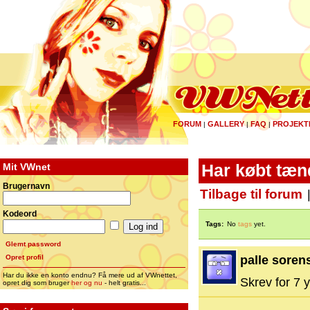
FORUM
GALLERY
FAQ
PROJEKT
|
|
|
Mit VWnet
Har købt tæn
Brugernavn
Tilbage til forum
Kodeord
Tags:
No
tags
yet.
Glemt password
Opret profil
palle soren
Har du ikke en konto endnu? Få mere ud af VWnettet,
Skrev for 7 y
opret dig som bruger
her og nu
- helt gratis...