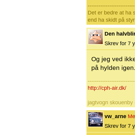
--------------------------
Det er bedre at ha s
end ha skidt på styr
Den halvbli
Skrev for 7 y
Og jeg ved ikke
på hylden igen
--------------------------
http://cph-air.dk/
jagtvogn skouenby
vw_arne
Me
Skrev for 7 y