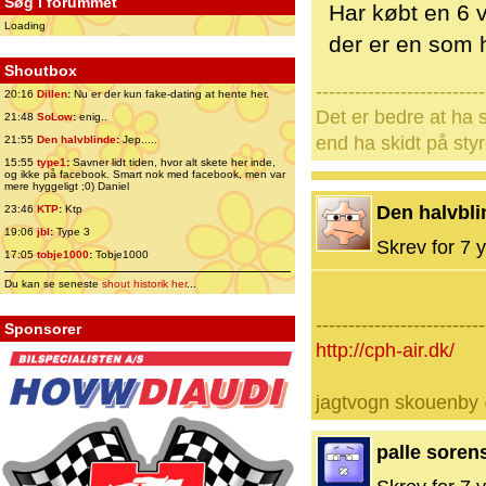
Søg i forummet
Har købt en 6
Loading
der er en som 
Shoutbox
--------------------------
20:16
Dillen
:
Nu er der kun fake-dating at hente her.
Det er bedre at ha s
21:48
SoLow
:
enig..
end ha skidt på styr
21:55
Den halvblinde
:
Jep.....
15:55
type1
:
Savner lidt tiden, hvor alt skete her inde,
og ikke på facebook. Smart nok med facebook, men var
mere hyggeligt ;0) Daniel
Den halvbli
23:46
KTP
:
Ktp
19:06
jbl
:
Type 3
Skrev for 7 y
17:05
tobje1000
:
Tobje1000
Du kan se seneste
shout historik her
...
--------------------------
Sponsorer
http://cph-air.dk/
jagtvogn skouenby
palle soren