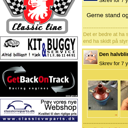
Skrev for 7 y
Gerne stand og
--------------------------
Det er bedre at ha s
end ha skidt på styr
Den halvbli
Skrev for 7 y
→
--------------------------