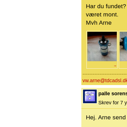
Har du fundet?
været mont.
Mvh Arne
→
--------------------------
vw.arne@tdcadsl.d
palle soren
Skrev for 7 y
Hej. Arne send