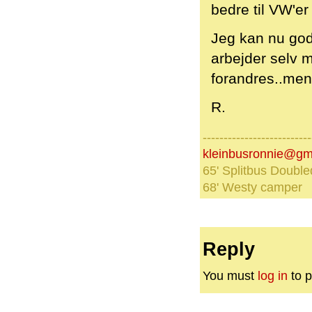
bedre til VW'er 
Jeg kan nu godt
arbejder selv 
forandres..men 
R.
--------------------------
kleinbusronnie@gm
65' Splitbus Double
68' Westy camper
Reply
You must
log in
to p