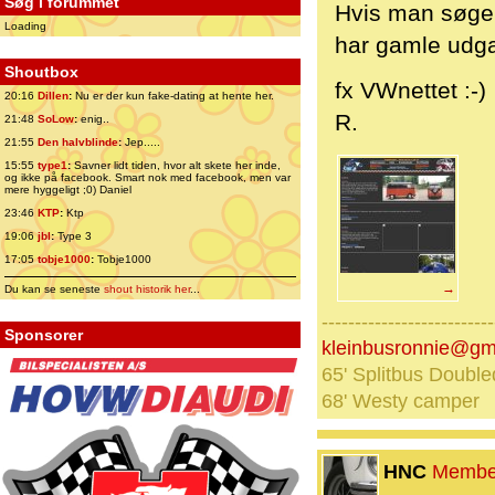
Søg i forummet
Hvis man søge
Loading
har gamle udgav
Shoutbox
fx VWnettet :-)
20:16
Dillen
:
Nu er der kun fake-dating at hente her.
R.
21:48
SoLow
:
enig..
21:55
Den halvblinde
:
Jep.....
15:55
type1
:
Savner lidt tiden, hvor alt skete her inde,
og ikke på facebook. Smart nok med facebook, men var
mere hyggeligt ;0) Daniel
23:46
KTP
:
Ktp
19:06
jbl
:
Type 3
17:05
tobje1000
:
Tobje1000
→
Du kan se seneste
shout historik her
...
--------------------------
Sponsorer
kleinbusronnie@gm
65' Splitbus Double
68' Westy camper
HNC
Membe