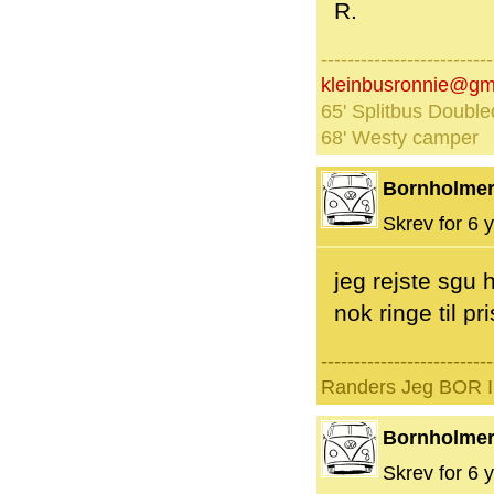
R.
--------------------------
kleinbusronnie@gm
65' Splitbus Double
68' Westy camper
Bornholme
Skrev for 6 y
jeg rejste sgu 
nok ringe til pr
--------------------------
Randers Jeg BOR I 
Bornholme
Skrev for 6 y