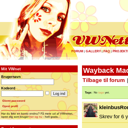
FORUM
GALLERY
FAQ
PROJEKT
|
|
|
Mit VWnet
Wayback Mac
Brugernavn
Tilbage til forum
Kodeord
Tags:
No
tags
yet.
Glemt password
Opret profil
kleinbusRo
Har du ikke en konto endnu? Få mere ud af VWnettet,
Skrev for 6 y
opret dig som bruger
her og nu
- helt gratis...