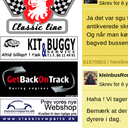
Skrev for 6 y
Ja det var sgu 
antikverede s
Og når man kørt
bagved busserne
--------------------------
61670903 / henrik
kleinbusRo
Skrev for 6 y
Haha ! Vi tager 
Bemærk at der o
dyrere i dag.