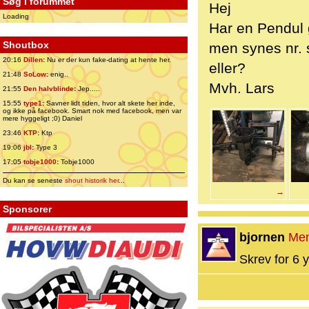
Søg i forummet
Hej
Loading
Har en Pendul 
Shoutbox
men synes nr. 
20:16
Dillen
:
Nu er der kun fake-dating at hente her.
eller?
21:48
SoLow
:
enig..
Mvh. Lars
21:55
Den halvblinde
:
Jep.....
15:55
type1
:
Savner lidt tiden, hvor alt skete her inde,
og ikke på facebook. Smart nok med facebook, men var
mere hyggeligt ;0) Daniel
23:46
KTP
:
Ktp
19:06
jbl
:
Type 3
17:05
tobje1000
:
Tobje1000
Du kan se seneste
shout historik her
...
→
Sponsorer
bjornen
Me
Skrev for 6 y