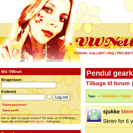
FORUM
GALLERY
FAQ
PROJEKT
|
|
|
Mit VWnet
Pendul geark
Brugernavn
Tilbage til forum
Kodeord
Tags:
ab
Gearkasse
nr
Pendul
Glemt password
Opret profil
sjukke
Mem
Har du ikke en konto endnu? Få mere ud af VWnettet,
Skrev for 6 y
opret dig som bruger
her og nu
- helt gratis...